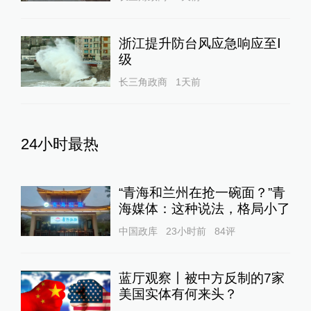
浙江提升防台风应急响应至Ⅰ
级
长三角政商
1天前
24小时最热
“青海和兰州在抢一碗面？”青
海媒体：这种说法，格局小了
中国政库
23小时前
84
评
蓝厅观察丨被中方反制的7家
美国实体有何来头？