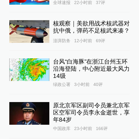
全球速报
22小时前
37
评
核观察｜美欲用战术核武器对
抗中俄，弹药不足核武来凑？
澎湃防务
12小时前
69
评
台风“白海豚”在浙江台州玉环
沿海登陆，中心附近最大风力
14级
绿政公署
3小时前
40
评
原北京军区副司令员兼北京军
区空军司令员李永金逝世，享
年84岁
中国政库
23小时前
166
评