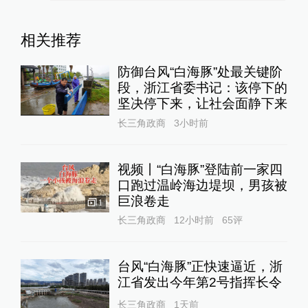
相关推荐
防御台风“白海豚”处最关键阶
段，浙江省委书记：该停下的
坚决停下来，让社会面静下来
长三角政商
3小时前
视频丨“白海豚”登陆前一家四
口跑过温岭海边堤坝，男孩被
巨浪卷走
1
长三角政商
12小时前
65
评
台风“白海豚”正快速逼近，浙
江省发出今年第2号指挥长令
长三角政商
1天前