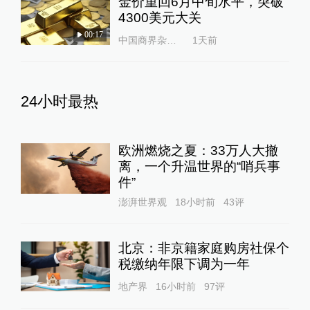
金价重回6月中旬水平，突破
4300美元大关
00:17
中国商界杂志社
1天前
24小时最热
欧洲燃烧之夏：33万人大撤
离，一个升温世界的“哨兵事
件”
澎湃世界观
18小时前
43
评
北京：非京籍家庭购房社保个
税缴纳年限下调为一年
地产界
16小时前
97
评