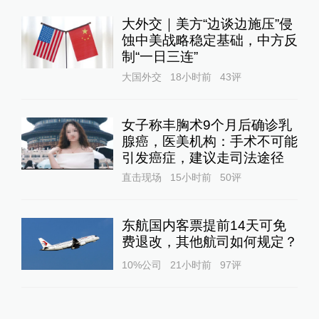
大外交｜美方“边谈边施压”侵
蚀中美战略稳定基础，中方反
制“一日三连”
大国外交
18小时前
43
评
女子称丰胸术9个月后确诊乳
腺癌，医美机构：手术不可能
引发癌症，建议走司法途径
直击现场
15小时前
50
评
东航国内客票提前14天可免
费退改，其他航司如何规定？
10%公司
21小时前
97
评