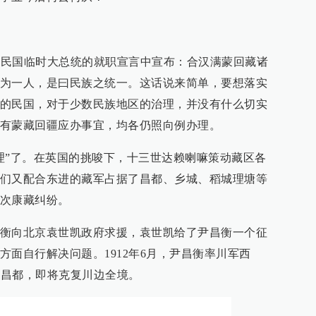
中华民国临时大总统的就职宣言中宣布：合汉满蒙回藏诸
为一人，是曰民族之统一。这话说来简单，要想落实
的民国，对于少数民族地区的治理，并没有什么切实
有蒙藏回疆应办事宜，均各仍照向例办理。
理”了。在英国的挑唆下，十三世达赖喇嘛策动藏区各
们又配合东进的藏军占据了昌都、乡城、稻城理塘等
次康藏纠纷。
衡向北京袁世凯政府求援，袁世凯给了尹昌衡一个征
方面自行解决问题。1912年6月，尹昌衡率川军西
抵昌都，即将克复川边全境。