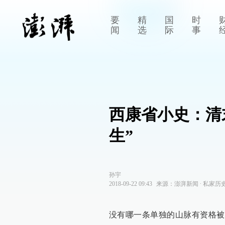
要
精
国
时
闻
选
际
事
西康省小史：清
生”
孙宇
2018-09-22 09:43
来源：
澎湃新闻
∙
私家历
没有哪一条单独的山脉有资格被