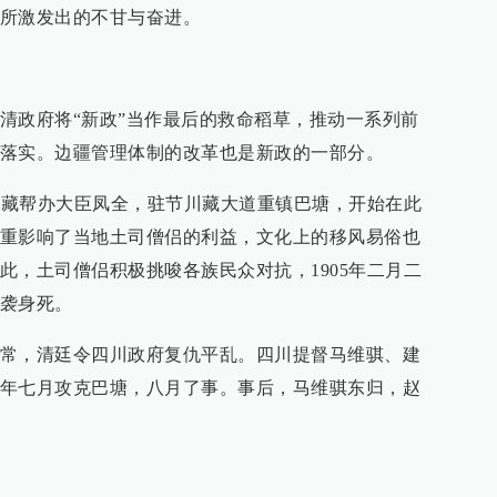
所激发出的不甘与奋进。
清政府将“新政”当作最后的救命稻草，推动一系列前
落实。边疆管理体制的改革也是新政的一部分。
，驻藏帮办大臣凤全，驻节川藏大道重镇巴塘，开始在此
重影响了当地土司僧侣的利益，文化上的移风易俗也
此，土司僧侣积极挑唆各族民众对抗，1905年二月二
袭身死。
常，清廷令四川政府复仇平乱。四川提督马维骐、建
年七月攻克巴塘，八月了事。事后，马维骐东归，赵