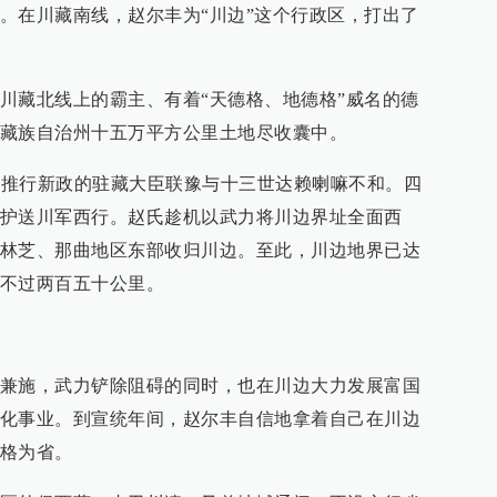
。在川藏南线，赵尔丰为“川边”这个行政区，打出了
川藏北线上的霸主、有着“天德格、地德格”威名的德
藏族自治州十五万平方公里土地尽收囊中。
西藏推行新政的驻藏大臣联豫与十三世达赖喇嘛不和。四
护送川军西行。赵氏趁机以武力将川边界址全面西
林芝、那曲地区东部收归川边。至此，川边地界已达
不过两百五十公里。
兼施，武力铲除阻碍的同时，也在川边大力发展富国
化事业。到宣统年间，赵尔丰自信地拿着自己在川边
格为省。