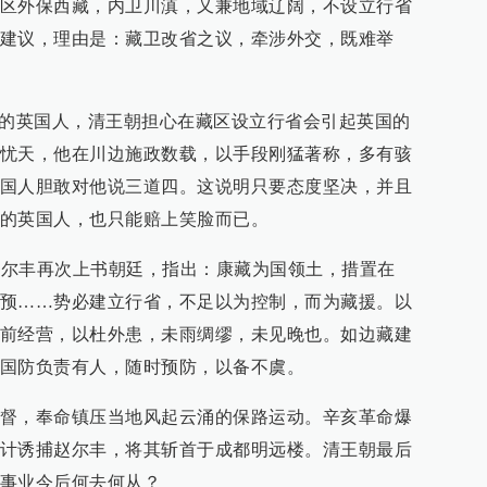
区外保西藏，内卫川滇，又兼地域辽阔，不设立行省
建议，理由是：藏卫改省之议，牵涉外交，既难举
久的英国人，清王朝担心在藏区设立行省会引起英国的
忧天，他在川边施政数载，以手段刚猛著称，多有骇
国人胆敢对他说三道四。这说明只要态度坚决，并且
的英国人，也只能赔上笑脸而已。
，赵尔丰再次上书朝廷，指出：康藏为国领土，措置在
预……势必建立行省，不足以为控制，而为藏援。以
前经营，以杜外患，未雨绸缪，未见晚也。如边藏建
国防负责有人，随时预防，以备不虞。
督，奉命镇压当地风起云涌的保路运动。辛亥革命爆
计诱捕赵尔丰，将其斩首于成都明远楼。清王朝最后
事业今后何去何从？