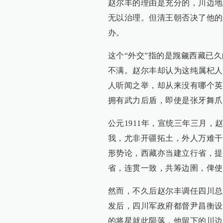
赵尔丰的理由是充分的，川边地
无以治理。但清王朝否决了他的
办。
这个“外交”指的是觊觎西藏已
不满。赵尔丰却认为这纯属杞人
人听闻之举，却从来没有哪个英
拥有武力后盾，即使是张牙舞爪
公元1911年，宣统三年三月
我，尤非开疆拓土，外人万难干
形势论，西藏亦当建立行省，提
省，连贯一致，共筹边圉，俾使
然而，不久后赵尔丰调任四川总
发后，四川军政府都督尹昌衡设
的将星就此陨落，他留下的川边