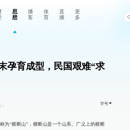
财
思
播
体
直
更
经
想
客
育
播
多
末孕育成型，民国艰难“求
字号
史
>
称为“横断山”，横断山是一个山系。广义上的横断