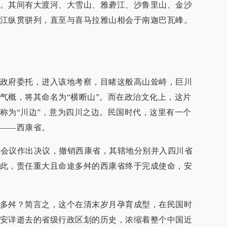
。其间有大渡河、大雪山、雅砻江、沙鲁里山、金沙
江纵贯骈列，直至与喜马拉雅山相会于南迦巴瓦峰。
政府委托，进入该地考察，目睹这般高山耸峙，巨川
气概，将其命名为“横断山”。而在政治文化上，这片
称为“川边”，意为四川之边。民国时代，这里有一个
——西康省。
二次会议作出决议，撤销西康省，其辖地分别并入四川省
此，责任重大且命途多舛的西康省终于完成使命，安
多舛？简言之，这个在清末岁月孕育成型，在民国时
安详逝去的省级行政区划的历史，浓缩着整个中国近