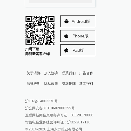
Android版
iPhone版
扫码下载
iPad版
澎湃新闻客户端
关于澎湃
加入澎湃
联系我们
广告合作
法律声明
隐私政策
澎湃矩阵
新闻报料
报料热线: 021-962866
澎湃新闻微博
沪ICP备14003370号
报料邮箱: news@thepaper.cn
澎湃新闻公众号
沪公网安备31010602000299号
澎湃新闻抖音号
互联网新闻信息服务许可证：31120170006
派生万物开放平台
增值电信业务经营许可证：沪B2-2017116
© 2014-
2026
上海东方报业有限公司
IP SHANGHAI