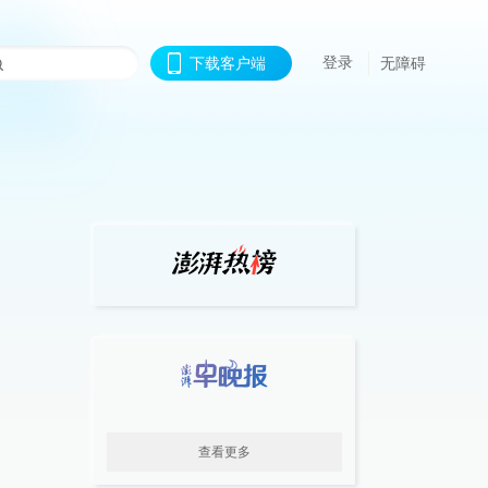
登录
下载客户端
无障碍
查看更多