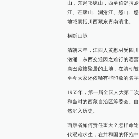
山，东起邛崃山，西至伯舒拉岭
江、芒康山、澜沧江、怒山、怒
地域囊括川西藏东青南滇北。
横断山脉
清朝末年，江西人黄懋材受四川
汹涌，东西交通因之难行的霸蛮
康巴藏族聚居的土地，在清朝被
至今大家还依稀有些印象的名字
1955年，第一届全国人大第
和当时的西藏自治区筹委会。自
然沉入历史。
西康省如何责任重大？怎样命途
代艰难求生，在共和国的怀抱中