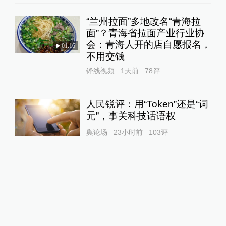
“兰州拉面”多地改名“青海拉
面”？青海省拉面产业行业协
会：青海人开的店自愿报名，
01:16
不用交钱
锋线视频
1天前
78
评
人民锐评：用“Token”还是“词
元”，事关科技话语权
舆论场
23小时前
103
评