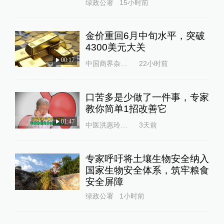
绿政公署
15小时前
金价重回6月中旬水平，突破
4300美元大关
00:17
中国商界杂志社
22小时前
口苦多是少做了一件事，专家
教你简单1招改善它
01:47
中医洪惠玲大夫
3天前
专家呼吁将土壤生物安全纳入
国家生物安全体系，筑牢粮食
安全屏障
绿政公署
1小时前