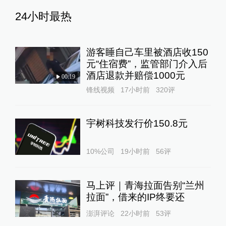
24小时最热
游客睡自己车里被酒店收150
元“住宿费”，监管部门介入后
酒店退款并赔偿1000元
00:19
锋线视频
17小时前
320
评
宇树科技发行价150.8元
10%公司
19小时前
56
评
马上评｜青海拉面告别“兰州
拉面”，借来的IP终要还
澎湃评论
22小时前
53
评