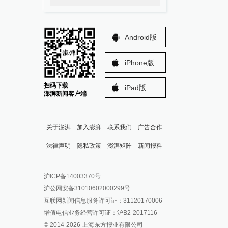
Android版
iPhone版
扫码下载
iPad版
澎湃新闻客户端
关于澎湃
加入澎湃
联系我们
广告合作
法律声明
隐私政策
澎湃矩阵
新闻报料
报料热线: 021-962866
澎湃新闻微博
沪ICP备14003370号
报料邮箱: news@thepaper.cn
澎湃新闻公众号
沪公网安备31010602000299号
澎湃新闻抖音号
互联网新闻信息服务许可证：31120170006
派生万物开放平台
增值电信业务经营许可证：沪B2-2017116
© 2014-
2026
上海东方报业有限公司
IP SHANGHAI