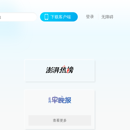
登录
下载客户端
无障碍
查看更多