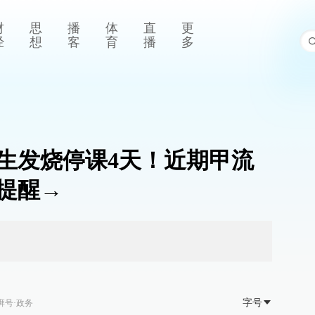
财
思
播
体
直
更
经
想
客
育
播
多
生发烧停课4天！近期甲流
提醒→
字号
湃号·政务