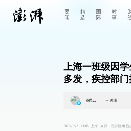
要
精
国
时
闻
选
际
事
上海一班级因学
多发，疾控部门
市民云
关注
2023-02-21 11:05
上海
来源：
澎湃新闻·澎