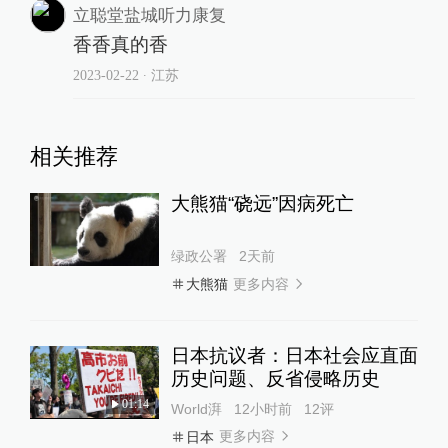
责任编辑：
史训锋
图片编辑：
李晶昀
93
校对：
施鋆
评论
水蓝色冰点
丫丫也快回来吧
2023-03-17
∙ 上海
立聪堂盐城听力康复
香香真的香
2023-02-22
∙ 江苏