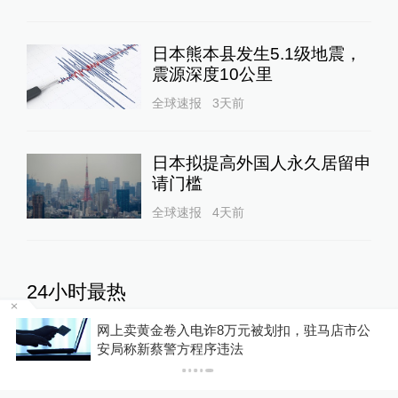
相关推荐
大熊猫“硗远”因病死亡
绿政公署
2天前
更多内容
大熊猫
日本抗议者：日本社会应直面
历史问题、反省侵略历史
01:14
World湃
12小时前
12
评
更多内容
日本
日本熊本县发生5.1级地震，
划扣，驻马店市公
震源深度10公里
你有权知道更多
下载澎湃新闻客户端
全球速报
3天前