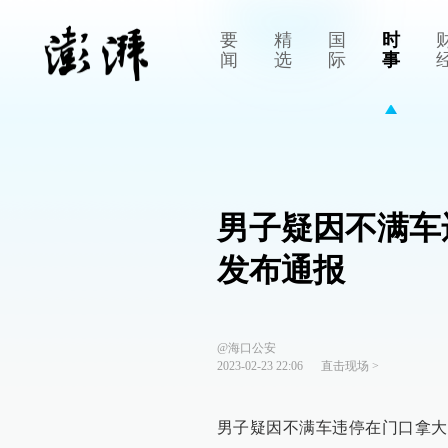
要
精
国
时
闻
选
际
事
男子疑因不满车
发布通报 ​​​​
@海口公安
2023-02-23 22:06
直击现场
>
男子疑因不满车违停在门口拿大