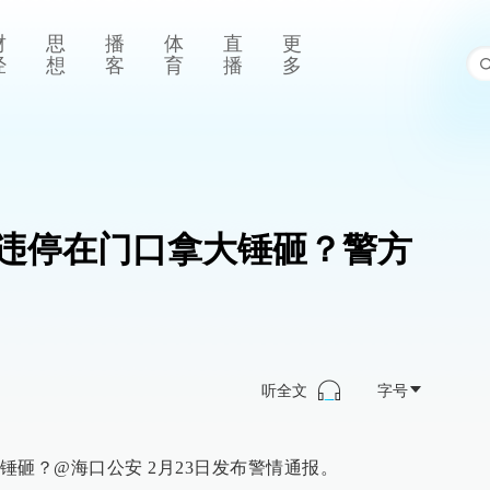
财
思
播
体
直
更
经
想
客
育
播
多
违停在门口拿大锤砸？警方
听全文
字号
锤砸？@海口公安 2月23日发布警情通报。