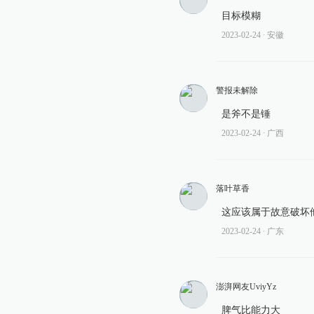
目标模糊
2023-02-24
∙ 安徽
警报未解除
是斧不是锤
2023-02-24
∙ 广西
落叶草香
这应该属于故意破坏
2023-02-24
∙ 广东
澎湃网友UviyYz
脾气比能力大