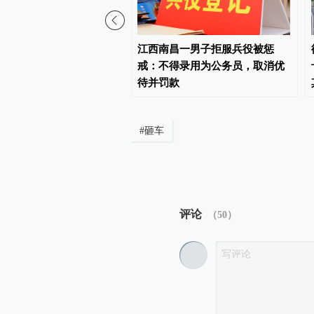
装男子在特朗普将出席活
江西南昌一男子拒服兵役被惩
州球场被捕
戒：不得录用为公务员，取消优
待并罚款
#
砸车
评论
（
50
）