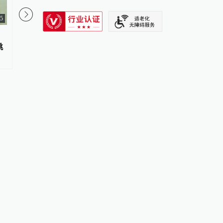
SIXTH TONE
55
一名武装男子在特朗普将出席活
江西南昌一男子拒服兵
跳
动的加州球场被捕
戒：不得录用为公务员
待并罚款