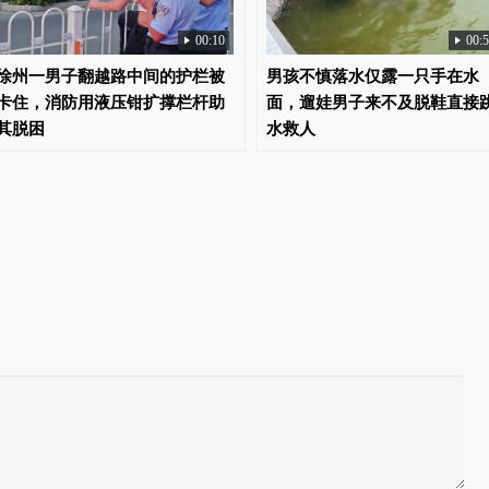
00:10
00:
徐州一男子翻越路中间的护栏被
男孩不慎落水仅露一只手在水
卡住，消防用液压钳扩撑栏杆助
面，遛娃男子来不及脱鞋直接
其脱困
水救人