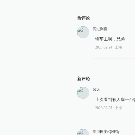
热评论
闻过则喜
锤车主啊，兄弟
2023-02-24
∙ 上海
新评论
紫天
上次看到有人雇一台
2023-02-25
∙ 上海
澎湃网友rQNF3y