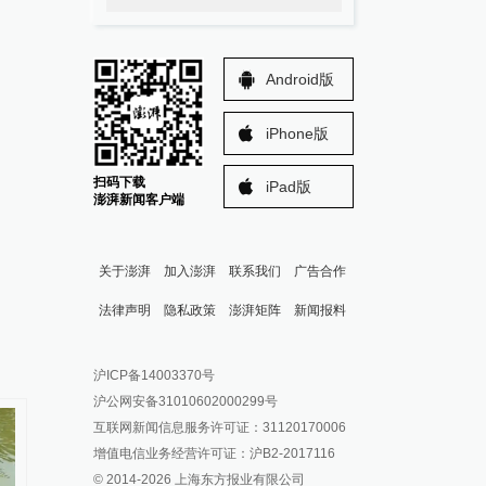
Android版
iPhone版
扫码下载
iPad版
澎湃新闻客户端
关于澎湃
加入澎湃
联系我们
广告合作
法律声明
隐私政策
澎湃矩阵
新闻报料
报料热线: 021-962866
澎湃新闻微博
沪ICP备14003370号
报料邮箱: news@thepaper.cn
澎湃新闻公众号
沪公网安备31010602000299号
澎湃新闻抖音号
互联网新闻信息服务许可证：31120170006
派生万物开放平台
增值电信业务经营许可证：沪B2-2017116
© 2014-
2026
上海东方报业有限公司
IP SHANGHAI