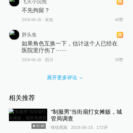
飞天小浣熊
不先拘留？
2018-06-20
∙ 未知
40赞
胖头鱼
如果角色互换一下，估计这个人已经在
医院里疗伤了⋯⋯
2018-06-20
∙ 四川
30赞
展开更多评论
相关推荐
“制服男”当街扇打女摊贩，城
管局调查
01:40
锋线视频
2018-06-15
172
评