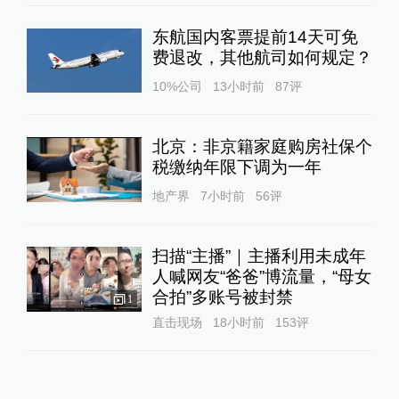
东航国内客票提前14天可免
费退改，其他航司如何规定？
10%公司
13小时前
87
评
北京：非京籍家庭购房社保个
税缴纳年限下调为一年
地产界
7小时前
56
评
扫描“主播”｜主播利用未成年
人喊网友“爸爸”博流量，“母女
合拍”多账号被封禁
1
直击现场
18小时前
153
评