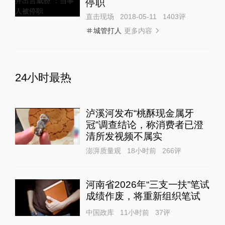
停职
直击现场
2018-05-11
1403
评
更多内容
城管打人
24小时最热
泸溪河发布“桃酥现金属牙
冠”调查结论，称消费者已澄
清所发视频不属实
澎湃质量观
18小时前
266
评
河南省2026年“三支一扶”笔试
成绩作废，将重新组织笔试
中国政库
11小时前
37
评