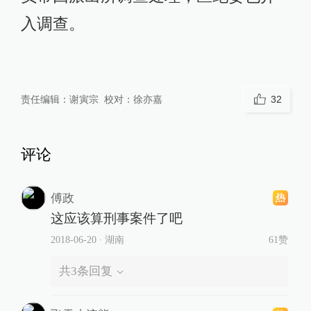
入调查。
责任编辑：
谢寅宗
校对：
徐亦嘉
32
评论
傅政
这应该算刑事案件了吧
2018-06-20
∙ 湖南
61赞
共
3
条回复