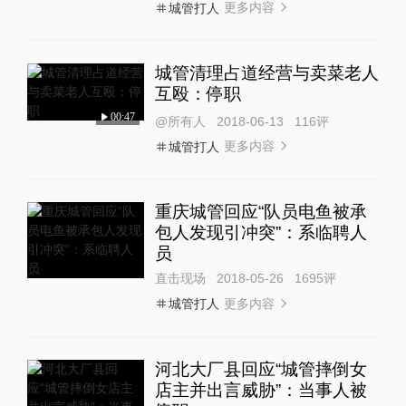
更多内容
城管打人
城管清理占道经营与卖菜老人
互殴：停职
00:47
@所有人
2018-06-13
116
评
更多内容
城管打人
重庆城管回应“队员电鱼被承
包人发现引冲突”：系临聘人
员
直击现场
2018-05-26
1695
评
更多内容
城管打人
河北大厂县回应“城管摔倒女
店主并出言威胁”：当事人被