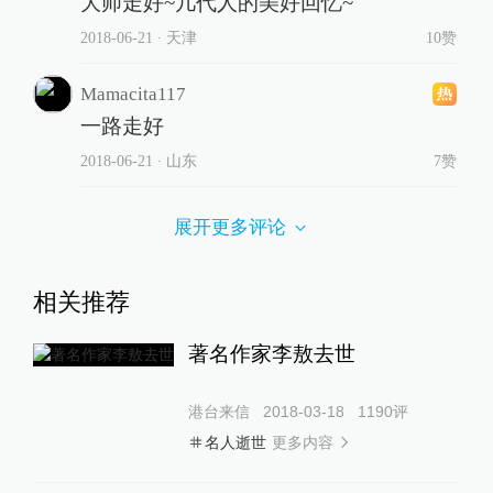
大师走好~几代人的美好回忆~
2018-06-21
∙ 天津
10赞
Mamacita117
一路走好
2018-06-21
∙ 山东
7赞
展开更多评论
相关推荐
著名作家李敖去世
港台来信
2018-03-18
1190
评
更多内容
名人逝世