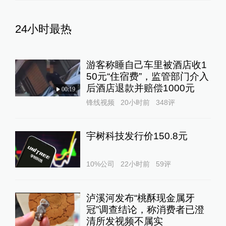
24小时最热
游客称睡自己车里被酒店收1
50元“住宿费”，监管部门介入
后酒店退款并赔偿1000元
00:19
锋线视频
20小时前
348
评
宇树科技发行价150.8元
10%公司
22小时前
59
评
泸溪河发布“桃酥现金属牙
冠”调查结论，称消费者已澄
清所发视频不属实