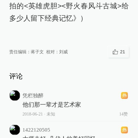
拍的<英雄虎胆><野火春风斗古城>给
多少人留下经典记忆》）
责任编辑：
蒋子文
校对：
刘威
21
评论
凭栏独醉
他们那一辈才是艺术家
2018-06-21
∙ 未知
14赞
1422120505