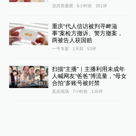
澎湃质量观
6小时前
251
评
重庆“代人信访被判寻衅滋
事”案检方撤诉、警方撤案，
两被告人获国赔
一号专案
1天前
53
评
扫描“主播”｜主播利用未成年
人喊网友“爸爸”博流量，“母女
合拍”多账号被封禁
1
直击现场
7小时前
135
评