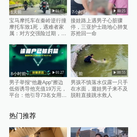
01:07
00:25
1天前
7小时前
宝马摩托车在秦岭逆行撞
接娃路上遇男子心脏骤
摩托车致1死，遇难者家
停，三亚护士跪地心肺复
属：对方交强险过期，未
苏抢回一命
获肇事者赔偿
01:27
00:55
8小时前
1天前
男子举报“他趣App”擦边
男孩不慎落水仅露一只手
低俗诱导他充值19万元，
在水面，遛娃男子来不及
平台：他引导73名女用户
脱鞋直接跳水救人
聊不雅话题
热门推荐