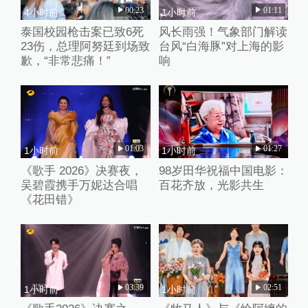
00:23
01:11
4小时前
1小时前
泰国校园枪击案已致6死
风长雨强！气象部门解读
23伤，总理阿努廷到场致
台风“白海豚”对上海的影
歉，“非常悲痛！”
响
01:03
01:27
1小时前
1小时前
《歌手 2026》决赛夜，
98岁田华祝福中国电影：
吴碧霞携手万妮达合唱
百花齐放，光影共生
《花田错》
03:39
02:51
1小时前
1小时前