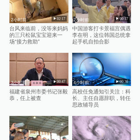
02:17
00:17
2小时前
2小时前
台风来临前，没等来妈妈
中国游客打卡景福宫偶遇
的三只松鼠宝宝迎来一
李在明，这位韩国总统拿
场“接力救助”
起手机自拍合影
00:47
00:36
3小时前
4小时前
福建省泉州市委书记张毅
高校任免通知引关注：科
恭，任上被查
长、主任自愿辞职，转任
思政辅导员