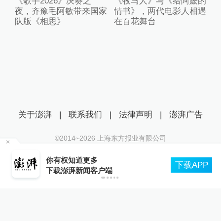
《歌手2026》决赛之
《牧马人》与《给阿嬷的
夜，齐豫毛阿敏带来国家
情书》，两代电影人相遇
队版《相思》
在百花舞台
关于澎湃
|
联系我们
|
法律声明
|
澎湃广告
©2014~
2026
上海东方报业有限公司
沪ICP证：沪B2-20170116 | 沪ICP备14003370号
：
你有权知道更多
互联网新闻信息服务许可证：31120170006
下载APP
下载澎湃新闻客户端
沪公网安备 31010602000299号