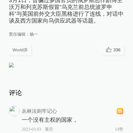
3月1日，曾骗过多国官员的俄罗斯恶作剧博主
沃万和列克苏斯假冒“乌克兰前总统波罗申
科”与英国前外交大臣黑格进行了连线，对话中
谈及西方国家向乌供应武器等话题。
责任编辑：
杨一
World湃
336
评论
丛林法则牢记心
一个没有主权的国家，
2023-03-03
∙ 重庆
14赞