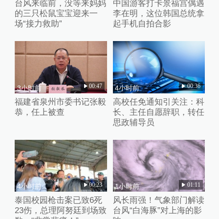
台风来临前，没等来妈妈
中国游客打卡景福宫偶遇
的三只松鼠宝宝迎来一
李在明，这位韩国总统拿
场“接力救助”
起手机自拍合影
00:47
00:36
3小时前
4小时前
福建省泉州市委书记张毅
高校任免通知引关注：科
恭，任上被查
长、主任自愿辞职，转任
思政辅导员
00:23
01:11
4小时前
1小时前
泰国校园枪击案已致6死
风长雨强！气象部门解读
23伤，总理阿努廷到场致
台风“白海豚”对上海的影