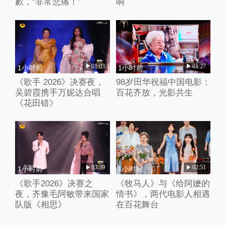
歉，“非常悲痛！”
响
01:03
01:27
1小时前
1小时前
《歌手 2026》决赛夜，
98岁田华祝福中国电影：
吴碧霞携手万妮达合唱
百花齐放，光影共生
《花田错》
03:39
02:51
1小时前
1小时前
《歌手2026》决赛之
《牧马人》与《给阿嬷的
夜，齐豫毛阿敏带来国家
情书》，两代电影人相遇
队版《相思》
在百花舞台