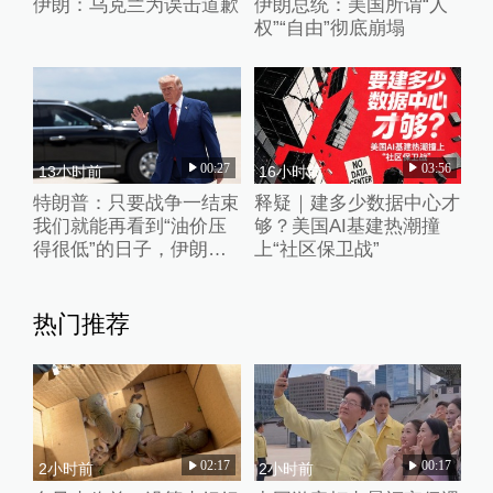
伊朗：乌克兰为误击道歉
伊朗总统：美国所谓“人
权”“自由”彻底崩塌
00:27
03:56
13小时前
16小时前
特朗普：只要战争一结束
释疑｜建多少数据中心才
我们就能再看到“油价压
够？美国AI基建热潮撞
得很低”的日子，伊朗撑
上“社区保卫战”
不了多久
热门推荐
02:17
00:17
2小时前
2小时前