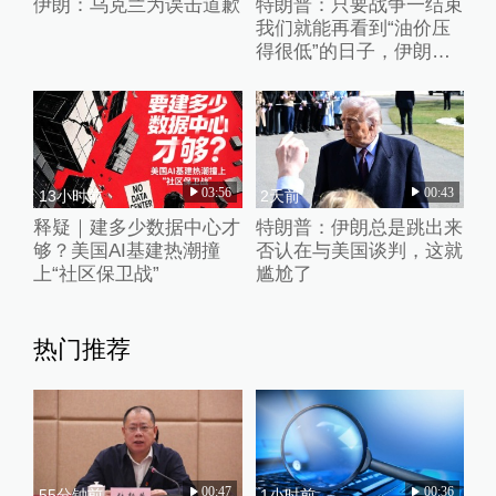
伊朗：乌克兰为误击道歉
特朗普：只要战争一结束
我们就能再看到“油价压
得很低”的日子，伊朗撑
不了多久
03:56
00:43
13小时前
2天前
释疑｜建多少数据中心才
特朗普：伊朗总是跳出来
够？美国AI基建热潮撞
否认在与美国谈判，这就
上“社区保卫战”
尴尬了
热门推荐
00:47
00:36
55分钟前
1小时前