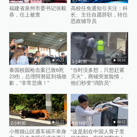
福建省泉州市委书记张毅
高校任免通知引关注：科
恭，任上被查
长、主任自愿辞职，转任
思政辅导员
00:23
00:16
1小时前
1小时前
泰国校园枪击案已致6死
“当时没多想，只想赶紧
23伤，总理阿努廷到场致
灭火”，商铺突发险情，
歉，“非常悲痛！”
他们秒变“消防员”
01:12
00:12
2小时前
8分钟前
小熊猫山区遇车祸不幸身
“这是刻在中国人骨子里