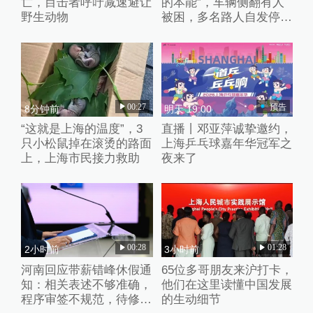
亡，目击者呼吁减速避让
的本能”，车辆侧翻有人
野生动物
被困，多名路人自发停车
破窗救人
00:27
预告
8分钟前
明天 19:00
“这就是上海的温度”，3
直播丨邓亚萍诚挚邀约，
只小松鼠掉在滚烫的路面
上海乒乓球嘉年华冠军之
上，上海市民接力救助
夜来了
00:28
01:28
2小时前
3小时前
河南回应带薪错峰休假通
65位多哥朋友来沪打卡，
知：相关表述不够准确，
他们在这里读懂中国发展
程序审签不规范，待修改
的生动细节