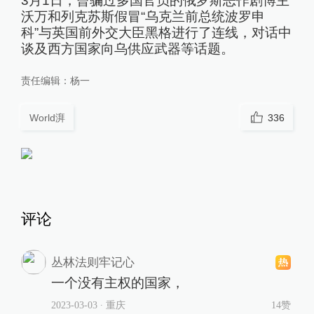
3月1日，曾骗过多国官员的俄罗斯恶作剧博主
沃万和列克苏斯假冒“乌克兰前总统波罗申
科”与英国前外交大臣黑格进行了连线，对话中
谈及西方国家向乌供应武器等话题。
责任编辑：
杨一
World湃
336
评论
丛林法则牢记心
一个没有主权的国家，
2023-03-03
∙ 重庆
14赞