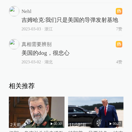
Nehl
吉姆哈克:我们只是美国的导弹发射基地
2023-03-03
∙ 浙江
7赞
真相需要辨别
美国的dog，很忠心
2023-03-02
∙ 湖北
4赞
相关推荐
00:30
00:27
2天前
11小时前