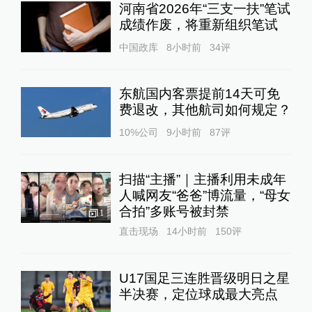
河南省2026年“三支一扶”笔试
成绩作废，将重新组织笔试
中国政库
8小时前
34
评
东航国内客票提前14天可免
费退改，其他航司如何规定？
10%公司
9小时前
87
评
扫描“主播”｜主播利用未成年
人喊网友“爸爸”博流量，“母女
合拍”多账号被封禁
1
直击现场
14小时前
150
评
U17国足三连胜晋级明日之星
半决赛，定位球成最大亮点