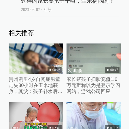
这样的家长要孩子干嘛，生来祸祸的？
2023-03-07
∙ 江苏
相关推荐
00:26
00:47
1天前
2小时前
贵州凯里4岁自闭症男童
家长帮孩子扫脸充值1.6
走失80小时在玉米地获
万元辩称以为是登录学习
救，其父：孩子补水后脸
网站，游戏公司回应
色红润
02:40
01:02
3天前
4天前