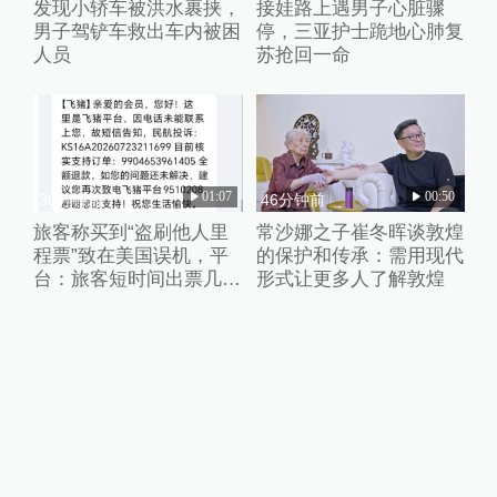
发现小轿车被洪水裹挟，
接娃路上遇男子心脏骤
男子驾铲车救出车内被困
停，三亚护士跪地心肺复
人员
苏抢回一命
01:07
00:50
30分钟前
46分钟前
旅客称买到“盗刷他人里
常沙娜之子崔冬晖谈敦煌
程票”致在美国误机，平
的保护和传承：需用现代
台：旅客短时间出票几十
形式让更多人了解敦煌
张且行程冲突，已清退涉
事供应票商