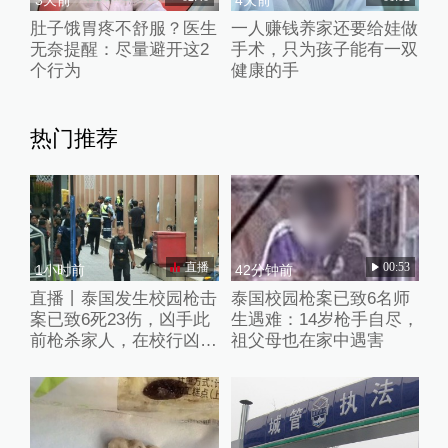
肚子饿胃疼不舒服？医生
一人赚钱养家还要给娃做
无奈提醒：尽量避开这2
手术，只为孩子能有一双
个行为
健康的手
热门推荐
直播
00:53
1小时前
42分钟前
直播丨泰国发生校园枪击
泰国校园枪案已致6名师
案已致6死23伤，凶手此
生遇难：14岁枪手自尽，
前枪杀家人，在校行凶后
祖父母也在家中遇害
已自杀