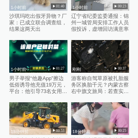
01:40
00:23
1小时前
1小时前
沙琪玛吃出假牙异物？厂
辽宁省纪委监委通报：锦
家：已成立联合调查组，
州一城管局安排工作人员
结果这两天出
假投诉，虚增回访满意率
01:27
00:37
1小时前
刚刚
男子举报“他趣App”擦边
游客称自驾草原被扎胎服
低俗诱导他充值19万元，
务区换胎千元？内蒙古察
平台：他引导73名女用户
右中旗文旅局：若查实人
聊不雅话题
为抛撒钉子将从重处理
00:53
00:25
18分钟前
18分钟前