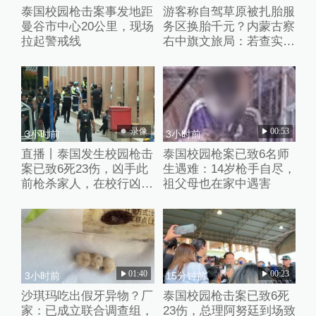
泰国校园枪击案事发地距
游客称自驾草原被扎胎服
曼谷市中心20公里，现场
务区换胎千元？内蒙古察
拉起警戒线
右中旗文旅局：若查实人
为抛撒钉子将从重处理
录像
00:53
3小时前
3小时前
直播丨泰国发生校园枪击
泰国校园枪案已致6名师
案已致6死23伤，凶手此
生遇难：14岁枪手自尽，
前枪杀家人，在校行凶后
祖父母也在家中遇害
已自杀
01:40
00:23
3小时前
15分钟前
沙琪玛吃出假牙异物？厂
泰国校园枪击案已致6死
家：已成立联合调查组，
23伤，总理阿努廷到场致