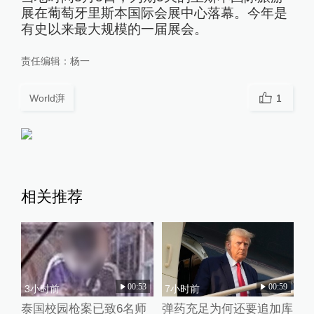
展在葡萄牙里斯本国际会展中心落幕。今年是
有史以来最大规模的一届展会。
责任编辑：
杨一
World湃
1
相关推荐
00:53
00:59
3小时前
7小时前
泰国校园枪案已致6名师
弹药充足为何还要追加库