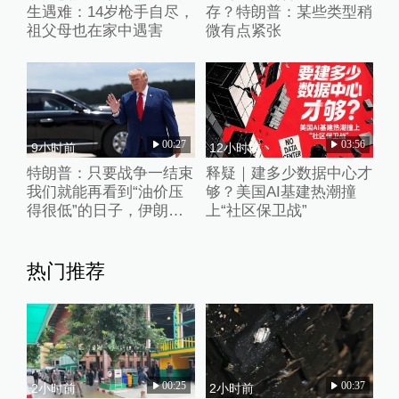
生遇难：14岁枪手自尽，
存？特朗普：某些类型稍
祖父母也在家中遇害
微有点紧张
00:27
03:56
9小时前
12小时前
特朗普：只要战争一结束
释疑｜建多少数据中心才
我们就能再看到“油价压
够？美国AI基建热潮撞
得很低”的日子，伊朗撑
上“社区保卫战”
不了多久
热门推荐
00:25
00:37
2小时前
2小时前