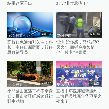
结果这两天出
歉，“非常悲痛！”
00:36
00:16
20分钟前
25分钟前
高校任免通知引关注：科
“当时没多想，只想赶紧
长、主任自愿辞职，转任
灭火”，商铺突发险情，
思政辅导员
他们秒变“消防员”
01:12
预告
53分钟前
明天 19:00
小熊猫山区遇车祸不幸身
直播丨邓亚萍诚挚邀约，
亡，目击者呼吁减速避让
上海乒乓球嘉年华冠军之
野生动物
夜来了