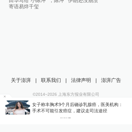
田华写给“小陈冲” ，陈冲
伊朗还没崩溃”
寄语易烊千玺
关于澎湃
|
联系我们
|
法律声明
|
澎湃广告
©2014~
2026
上海东方报业有限公司
沪ICP证：沪B2-20170116 | 沪ICP备14003370号
金舰
女子称丰胸术9个月后确诊乳腺癌，医美机构：
互联网新闻信息服务许可证：31120170006
手术不可能引发癌症，建议走司法途径
沪公网安备 31010602000299号