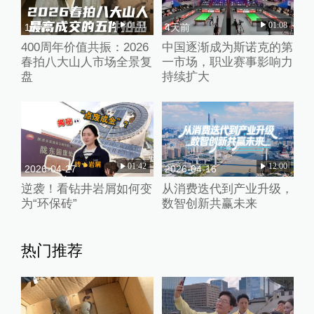
01:11
01:08
1天前
4天前
400周年价值共振：2026
中国逐渐成为斯诺克的第
春拍八大山人市场全景复
一市场，职业赛事影响力
盘
持续扩大
01:42
12:00
2026-04-27
2026-04-16
逆袭！看钻井岩屑如何变
从消费迭代到产业升级，
为“环保砖”
数智创新共赢未来
热门推荐