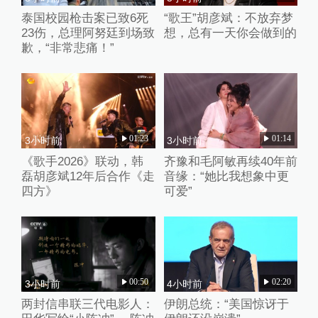
泰国校园枪击案已致6死
“歌王”胡彦斌：不放弃梦
23伤，总理阿努廷到场致
想，总有一天你会做到的
歉，“非常悲痛！”
01:23
01:14
3小时前
3小时前
《歌手2026》联动，韩
齐豫和毛阿敏再续40年前
磊胡彦斌12年后合作《走
音缘：“她比我想象中更
四方》
可爱”
00:50
02:20
3小时前
4小时前
两封信串联三代电影人：
伊朗总统：“美国惊讶于