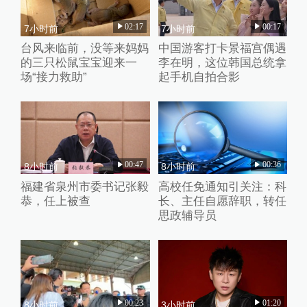
02:17
00:17
7小时前
7小时前
台风来临前，没等来妈妈
中国游客打卡景福宫偶遇
的三只松鼠宝宝迎来一
李在明，这位韩国总统拿
场“接力救助”
起手机自拍合影
00:47
00:36
8小时前
8小时前
福建省泉州市委书记张毅
高校任免通知引关注：科
恭，任上被查
长、主任自愿辞职，转任
思政辅导员
00:23
01:20
8小时前
3小时前