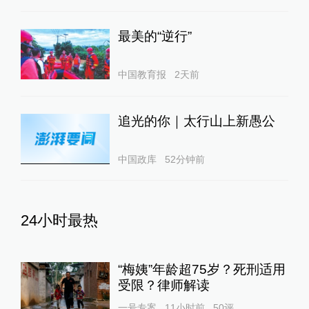
最美的“逆行”
中国教育报
2天前
追光的你｜太行山上新愚公
中国政库
52分钟前
24小时最热
“梅姨”年龄超75岁？死刑适用
受限？律师解读
一号专案
11小时前
50
评