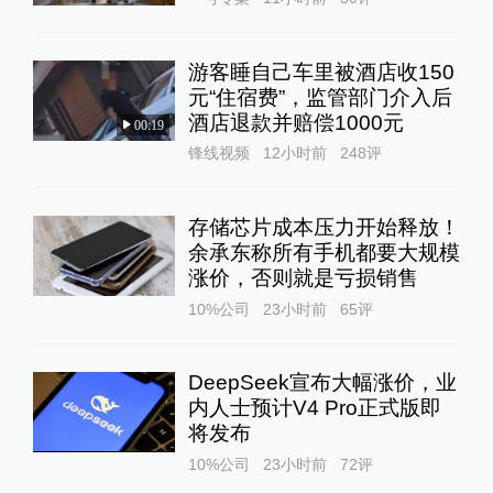
游客睡自己车里被酒店收150
元“住宿费”，监管部门介入后
酒店退款并赔偿1000元
00:19
锋线视频
12小时前
248
评
存储芯片成本压力开始释放！
余承东称所有手机都要大规模
涨价，否则就是亏损销售
10%公司
23小时前
65
评
DeepSeek宣布大幅涨价，业
内人士预计V4 Pro正式版即
将发布
10%公司
23小时前
72
评