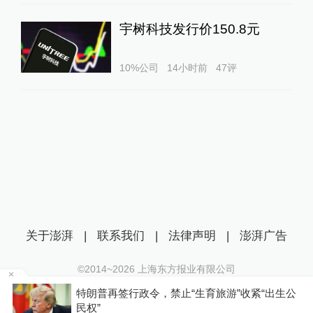
宇树科技发行价150.8元
10%公司
14小时前
47
评
关于澎湃
|
联系我们
|
法律声明
|
澎湃广告
©2014~
2026
上海东方报业有限公司
沪ICP证：沪B2-20170116 | 沪ICP备14003370号
河南
特朗普再签行政令，禁止“生育旅游”收紧“出生公
互联网新闻信息服务许可证：31120170006
民权”