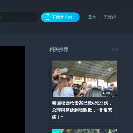
登录
下载客户端
无障碍
相关推荐
更多>
00:23
泰国校园枪击案已致6死23伤，
总理阿努廷到场致歉，“非常悲
痛！”