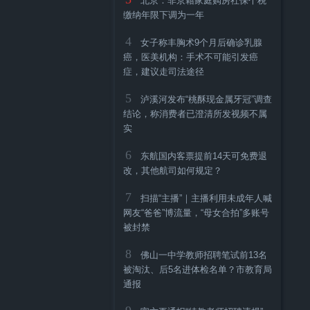
北京：非京籍家庭购房社保个税
缴纳年限下调为一年
4
女子称丰胸术9个月后确诊乳腺
癌，医美机构：手术不可能引发癌
症，建议走司法途径
5
泸溪河发布“桃酥现金属牙冠”调查
结论，称消费者已澄清所发视频不属
实
6
东航国内客票提前14天可免费退
改，其他航司如何规定？
7
扫描“主播”｜主播利用未成年人喊
网友“爸爸”博流量，“母女合拍”多账号
被封禁
8
佛山一中学教师招聘笔试前13名
被淘汰、后5名进体检名单？市教育局
通报