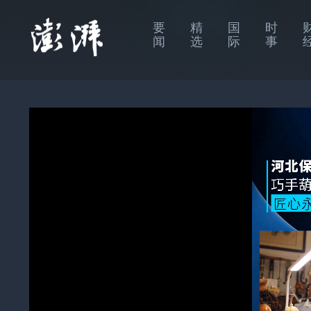
要
精
国
时
闻
选
际
事