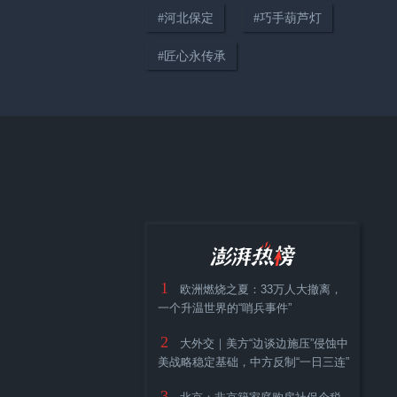
#
河北保定
#
巧手葫芦灯
01:16
#
匠心永传承
甘肃陇南一村庄季节性缺水，七
旬老人靠竹篓背水维持生活
02:24
天路Vlog｜珠峰108拐极限实
1
测！比亚迪天神之眼B征服高原
欧洲燃烧之夏：33万人大撤离，
一个升温世界的“哨兵事件”
天路
2
大外交｜美方“边谈边施压”侵蚀中
美战略稳定基础，中方反制“一日三连”
3