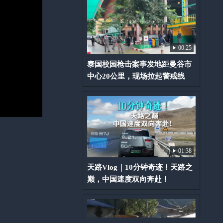
00:25
泰国校园枪击案事发地距曼谷市
中心20公里，现场拉起警戒线
01:38
天路Vlog｜10分钟奇迹！天路之
巅，中国速度双向奔赴！