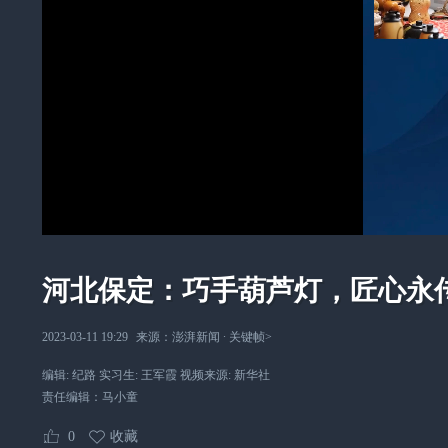
河北保定：巧手葫芦灯，匠心永
2023-03-11 19:29
来源：
澎湃新闻
∙
关键帧
>
编辑: 纪路 实习生: 王军霞 视频来源: 新华社
责任编辑：
马小童
0
收藏