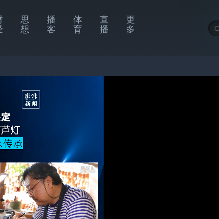
财
思
播
体
直
更
经
想
客
育
播
多