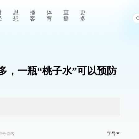
财
思
播
体
直
更
经
想
客
育
播
多
多，一瓶“桃子水”可以预防
字号
湃号·湃客