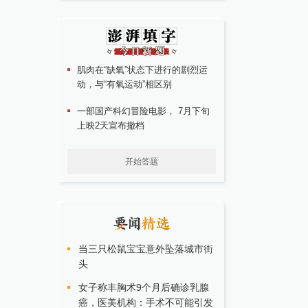
肌肉在“缺氧”状态下进行的剧烈运
动，与“有氧运动”相区别
一部国产科幻冒险电影， 7月下旬
上映2天宣布撤档
开始答题
当三只松鼠宝宝意外坠落城市街
头
女子称丰胸术9个月后确诊乳腺
癌，医美机构：手术不可能引发