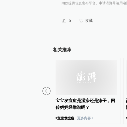
闻仅提供信息发布平台。申请澎湃号请用电脑访问http:/
5
收藏
相关推荐
发病的诱因
宝宝发痘痘是湿疹还是痱子，网
传妈妈经靠谱吗？
#
宝宝发痘痘
更多内容 >