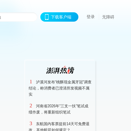
登录
下载客户端
无障碍
1
泸溪河发布“桃酥现金属牙冠”调查
结论，称消费者已澄清所发视频不属
实
2
河南省2026年“三支一扶”笔试成
绩作废，将重新组织笔试
3
东航国内客票提前14天可免费退
改，其他航司如何规定？