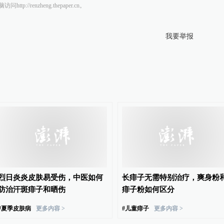
/renzheng.thepaper.cn。
我要举报
烈日炎炎皮肤易受伤，中医如何
长痱子无需特别治疗，爽身粉
防治汗斑痱子和晒伤
痱子粉如何区分
#
夏季皮肤病
更多内容 >
#
儿童痱子
更多内容 >