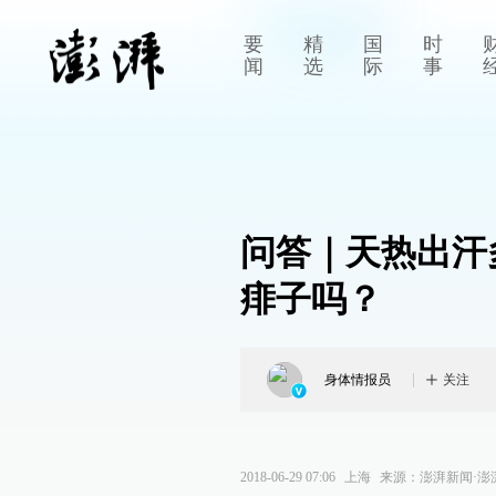
要
精
国
时
闻
选
际
事
问答｜天热出汗
痱子吗？
身体情报员
关注
2018-06-29 07:06
上海
来源：
澎湃新闻·澎