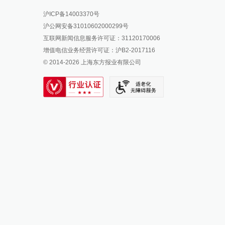
报料热线: 021-962866
澎湃新闻微博
沪ICP备14003370号
报料邮箱: news@thepaper.cn
澎湃新闻公众号
沪公网安备31010602000299号
澎湃新闻抖音号
互联网新闻信息服务许可证：31120170006
派生万物开放平台
增值电信业务经营许可证：沪B2-2017116
© 2014-
2026
上海东方报业有限公司
IP SHANGHAI
SIXTH TONE