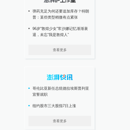
弹药充足为何还要追加库存？特朗
普：某些类型稍微有点紧张
96岁“敦煌少女”常沙娜记忆渐渐衰
退，未忘“我是敦煌人”
查看更多
哥伦比亚新任总统德拉埃斯普列亚
宣誓就职
纽约股市三大股指7日上涨
查看更多