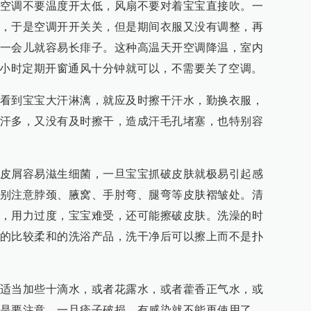
空调不要温度开太低，风扇不要对着宝宝直接吹。一
，于是空调开开关关，但是期间衣服又没有调整，再
一会儿就容易长痱子。这种高温天开空调降温，室内
个小时定期开窗通风十分钟就可以，不需要关了空调。
看到宝宝大汗淋漓，就应及时擦干汗水，勤换衣服，
汗多，又没有及时擦干，造成汗毛孔堵塞，也特别容
皮屑容易滋生细菌，一旦宝宝抓破皮肤就极易引起感
别注意脖颈、腋窝、手肘弯、腿弯等皮肤褶皱处。清
，用力过度，宝宝难受，还可能擦破皮肤。洗澡的时
的比较柔和的洗浴产品，洗干净后可以擦上而不是扑
适当加些十滴水，或者花露水，或者藿香正气水，或
是要注意，一旦疹子破损、有感染就不能再使用了。