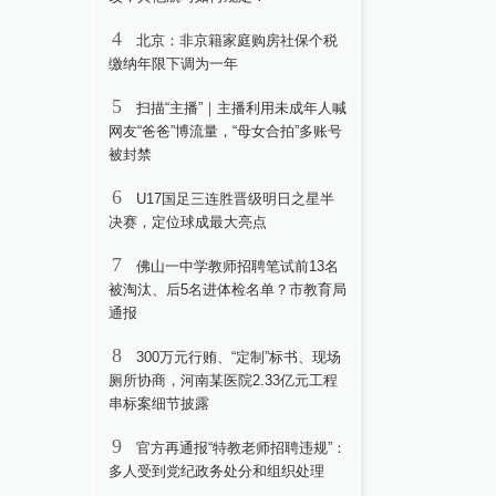
4
北京：非京籍家庭购房社保个税
缴纳年限下调为一年
5
扫描“主播”｜主播利用未成年人喊
网友“爸爸”博流量，“母女合拍”多账号
被封禁
6
U17国足三连胜晋级明日之星半
决赛，定位球成最大亮点
7
佛山一中学教师招聘笔试前13名
被淘汰、后5名进体检名单？市教育局
通报
8
300万元行贿、“定制”标书、现场
厕所协商，河南某医院2.33亿元工程
串标案细节披露
9
官方再通报“特教老师招聘违规”：
多人受到党纪政务处分和组织处理