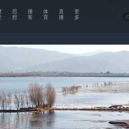
财
思
播
体
直
更
经
想
客
育
播
多