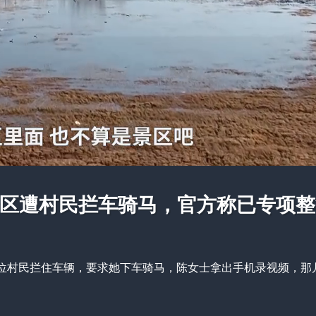
景区遭村民拦车骑马，官方称已专项
位村民拦住车辆，要求她下车骑马，陈女士拿出手机录视频，那几