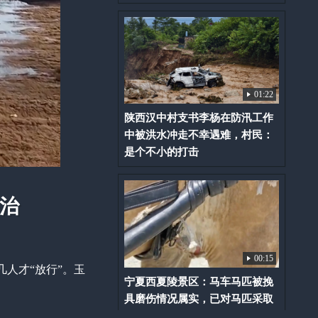
01:22
陕西汉中村支书李杨在防汛工作
中被洪水冲走不幸遇难，村民：
是个不小的打击
整治
00:15
人才“放行”。玉
宁夏西夏陵景区：马车马匹被挽
具磨伤情况属实，已对马匹采取
停运处置