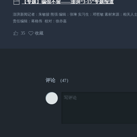
【专题】骗假不留——澎湃“3·15”专题报道
澎湃新闻记者：朱敏骏 熊强 编辑：张琳 实习生：邓哲敏 素材来源：相关人
责任编辑：
蒋格伟
校对：
徐亦嘉
35
收藏
评论
（
47
）