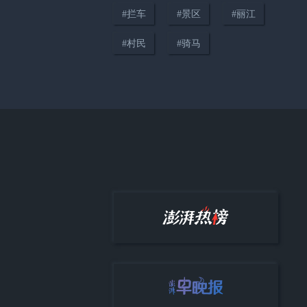
#
拦车
#
景区
#
丽江
#
村民
#
骑马
00:41
护漂员为救落水游客头部撞石血
流不止，先转移游客再就医，景
区：工伤，带薪休假7天
00:35
央视曝光漂流乱象，景区工作人
员：整不好就翻，一切看造化