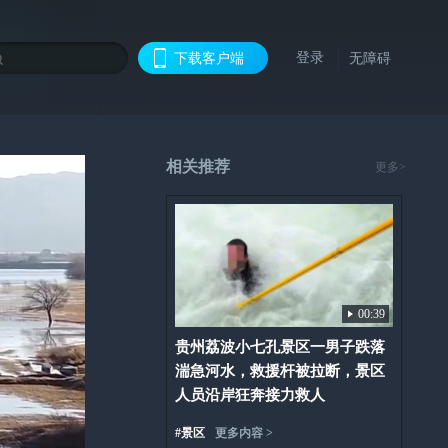
登录
下载客户端
无障碍
相关推荐
更多>
00:39
贵州荔波小七孔景区一男子跌落
湍急河水，救援杆被拉断，景区
人员沿岸狂奔接力救人
#
景区
更多内容 >