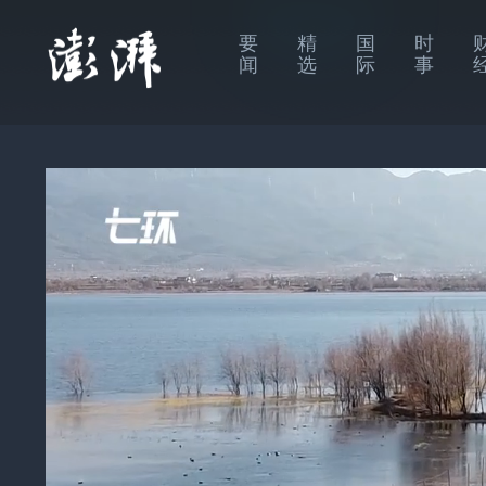
要
精
国
时
闻
选
际
事