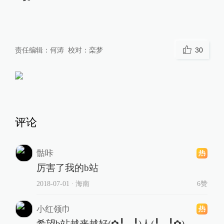
责任编辑：
何涛
校对：
栾梦
30
评论
骷咔
厉害了我的b站
2018-07-01
∙ 海南
6赞
小红领巾
希望b站越来越好(✿╹◡╹)人(╹◡╹✿)