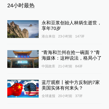
24小时最热
永和豆浆创始人林炳生逝世，
享年70岁
港台来信
23小时前
147
评
“青海和兰州在抢一碗面？”青
海媒体：这种说法，格局小了
中国政库
21小时前
84
评
蓝厅观察丨被中方反制的7家
美国实体有何来头？
全球速报
20小时前
37
评