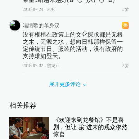
2018-07-24
∙ 未知
3赞
唱情歌的单身汉
没有根植在政策上的文化探求都是无根
之木，无源之水，想向日韩那样保留一
定传统节日、服装的活动，没有政府的
支持难如登天。
2018-07-02
∙ 黑龙江
2赞
展开更多评论
相关推荐
《欢迎来到龙餐馆》不是喜
剧，但让“骗”进来的观众依然
惊喜