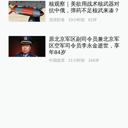
核观察｜美欲用战术核武器对
抗中俄，弹药不足核武来凑？
澎湃防务
10小时前
62
评
原北京军区副司令员兼北京军
区空军司令员李永金逝世，享
年84岁
中国政库
21小时前
166
评