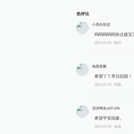
热评论
小美向前进
呜呜呜呜呜快点接宝
2023-03-19
∙ 四川
翰墨香飘
希望丫丫早日回国！
2023-03-19
∙ 河南
澎湃网友mEFzMb
希望平安回家。
2023-03-19
∙ 未知