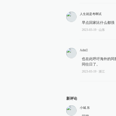
人生就是考啊试
早点回家比什么都强
2023-03-19
∙ 山东
Aditi
也在此呼吁海外的同
同往日了。
2023-03-19
∙ 浙江
新评论
小城.东