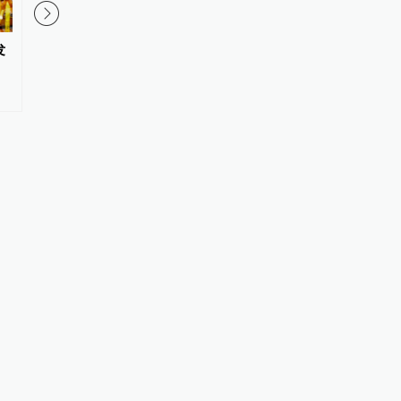
发
专家解读台风“白海豚”：强势逼
中国游客在泰国遭遇摩
近华东，或成罕见远洋强台风登
事故，致1死1伤
陆我国