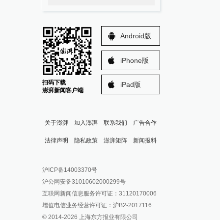
Android版
iPhone版
扫码下载
iPad版
澎湃新闻客户端
关于澎湃
加入澎湃
联系我们
广告合作
法律声明
隐私政策
澎湃矩阵
新闻报料
报料热线: 021-962866
澎湃新闻微博
沪ICP备14003370号
报料邮箱: news@thepaper.cn
澎湃新闻公众号
沪公网安备31010602000299号
澎湃新闻抖音号
互联网新闻信息服务许可证：31120170006
派生万物开放平台
增值电信业务经营许可证：沪B2-2017116
© 2014-
2026
上海东方报业有限公司
IP SHANGHAI