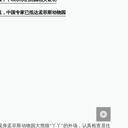
返，中国专家已抵达孟菲斯动物园
组现身孟菲斯动物园大熊猫“丫丫”的外场，认真检查居住