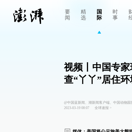
要
精
国
时
闻
选
际
事
视频丨中国专家
查“丫丫”居住
@中国蓝新闻、潮新闻客户端、中国动物园
2023-03-19 08:07
全球速报
>
媒体：美国将公示旅美大熊