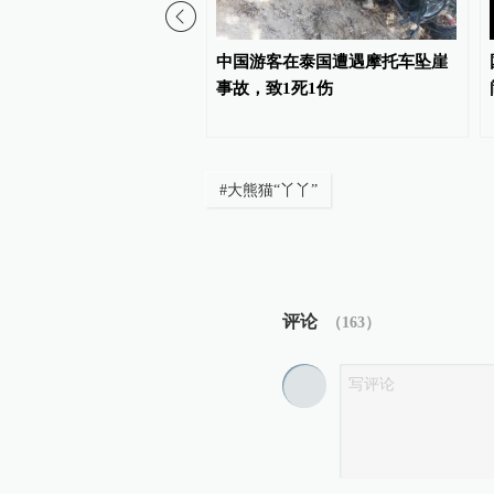
读台风“白海豚”：强势逼
中国游客在泰国遭遇摩托车坠崖
，或成罕见远洋强台风登
事故，致1死1伤
#
大熊猫“丫丫”
评论
（
163
）