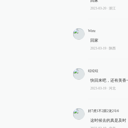
回家
2023-03-20
∙ 浙江
Wirtz
回家
2023-03-19
∙ 陕西
竝竝竝
快回来吧，还有美香
2023-03-19
∙ 河北
好7虎1不2跟2龙2斗6
这时候去的真是及时