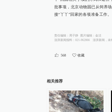
批事项，北京动物园已从饲养场
接“丫丫”回家的各项准备工作。
责任编辑：
周子静
图片编辑：
金洁
澎湃新闻报料：021-962866
澎湃新闻，未
568
收藏
相关推荐