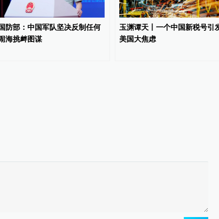
国防部：中国军队坚决反制任何
玉渊谭天丨一个中国新税号引
闹海挑衅图谋
美国大焦虑