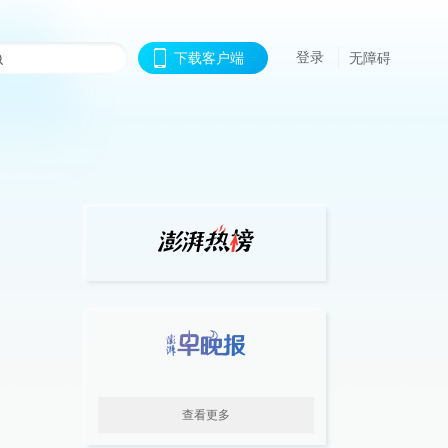
登录
下载客户端
无障碍
查看更多