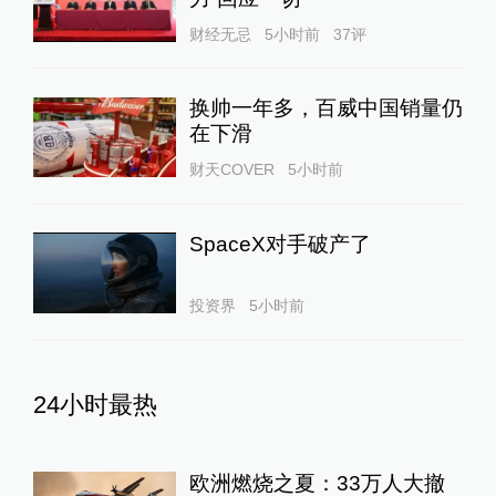
财经无忌
5小时前
37
评
换帅一年多，百威中国销量仍
在下滑
财天COVER
5小时前
SpaceX对手破产了
投资界
5小时前
24小时最热
欧洲燃烧之夏：33万人大撤