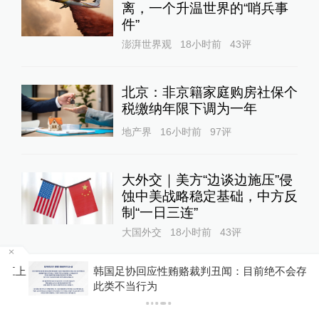
离，一个升温世界的“哨兵事
件”
澎湃世界观
18小时前
43
评
北京：非京籍家庭购房社保个
税缴纳年限下调为一年
地产界
16小时前
97
评
大外交｜美方“边谈边施压”侵
蚀中美战略稳定基础，中方反
制“一日三连”
大国外交
18小时前
43
评
江上
韩国足协回应性贿赂裁判丑闻：目前绝不会存在
女子称丰胸术9个月后确诊乳
此类不当行为
腺癌，医美机构：手术不可能
引发癌症，建议走司法途径