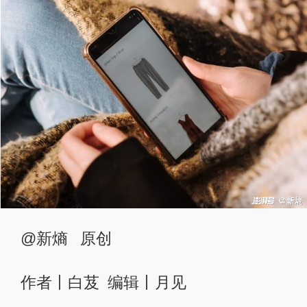
@新熵 原创
作者丨白芨 编辑丨月见