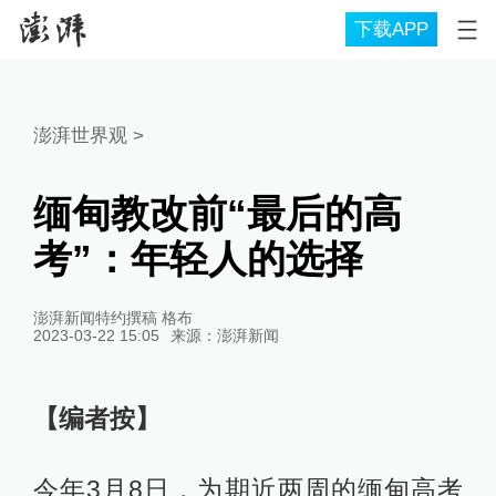
下载APP
澎湃世界观
>
缅甸教改前“最后的高
考”：年轻人的选择
澎湃新闻特约撰稿 格布
2023-03-22 15:05
来源：
澎湃新闻
【编者按】
今年3月8日，为期近两周的缅甸高考