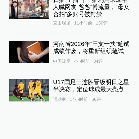
人喊网友“爸爸”博流量，“母女
合拍”多账号被封禁
1
直击现场
11小时前
150
评
河南省2026年“三支一扶”笔试
成绩作废，将重新组织笔试
中国政库
4小时前
34
评
U17国足三连胜晋级明日之星
半决赛，定位球成最大亮点
运动家
14小时前
56
评