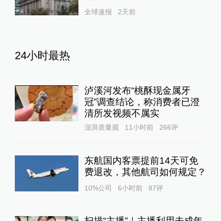
全球速报
2天前
24小时最热
泸溪河发布“桃酥现金属牙
冠”调查结论，称消费者已澄
清所发视频不属实
澎湃质量观
11小时前
266
评
东航国内客票提前14天可免
费退改，其他航司如何规定？
10%公司
6小时前
87
评
扫描“主播”｜主播利用未成年