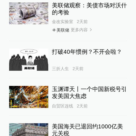
美联储观察：美债市场对沃什
的考验
金改实验室
2天前
更多内容
美联储
打破40年惯例？不开会啦？
三折人生
2天前
玉渊谭天丨一个中国新税号引
发美国大焦虑
自贸区连线
2天前
美国海关已退回约1000亿美
元关税