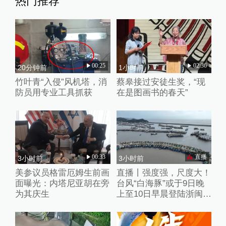
热门推荐
00:25
02:36
20分钟前
1小时前
竹叶青“入侵”风机塔，消
蔡皋接过安徒生奖，“现
防员用专业工具抓获
在是图画书的春天”
00:33
直播
3小时前
3小时前
美参议员格雷厄姆生前画
直播丨强度强，尺度大！
面曝光：内塔尼亚胡在旁
台风“白海豚”或于9日晚
为其庆生
上至10日早晨登陆浙闽沿
海