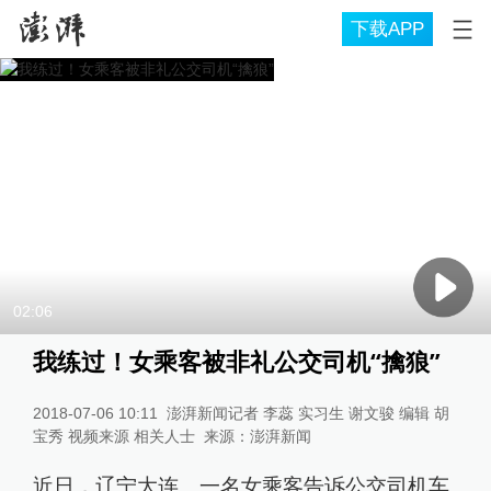
下载APP
02:06
我练过！女乘客被非礼公交司机“擒狼”
2018-07-06 10:11
澎湃新闻记者 李蕊 实习生 谢文骏 编辑 胡
宝秀 视频来源 相关人士
来源：
澎湃新闻
近日，辽宁大连。一名女乘客告诉公交司机车