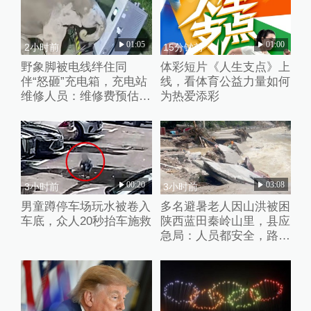
01:05
01:00
2小时前
15分钟前
野象脚被电线绊住同
体彩短片《人生支点》上
伴“怒砸”充电箱，充电站
线，看体育公益力量如何
维修人员：维修费预估2
为热爱添彩
万元
00:20
03:08
3小时前
3小时前
男童蹲停车场玩水被卷入
多名避暑老人因山洪被困
车底，众人20秒抬车施救
陕西蓝田秦岭山里，县应
急局：人员都安全，路暂
时没通