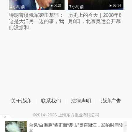
00:21
02:14
4小时前
7小时前
特朗普谈俄军袭击基辅：
历史上的今天｜2008年8
这是大洋另一边的事，我
月8日，北京奥运会开幕
们没掺和
关于澎湃
|
联系我们
|
法律声明
|
澎湃广告
©2014~
2026
上海东方报业有限公司
沪ICP证：沪B2-20170116 | 沪ICP备14003370号
时间较
韩国足协回应性贿赂裁判丑闻：目前绝不会存在
互联网新闻信息服务许可证：31120170006
此类不当行为