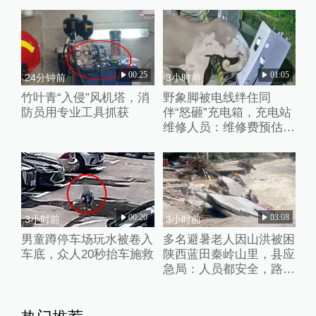
00:25
01:05
24分钟前
3小时前
竹叶青“入侵”风机塔，消
野象脚被电线绊住同
防员用专业工具抓获
伴“怒砸”充电箱，充电站
维修人员：维修费预估2
万元
00:20
03:08
3小时前
3小时前
男童蹲停车场玩水被卷入
多名避暑老人因山洪被困
车底，众人20秒抬车施救
陕西蓝田秦岭山里，县应
急局：人员都安全，路暂
时没通