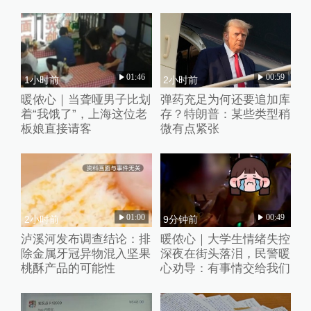
01:46
00:59
1小时前
2小时前
暖侬心｜当聋哑男子比划
弹药充足为何还要追加库
着“我饿了”，上海这位老
存？特朗普：某些类型稍
板娘直接请客
微有点紧张
01:00
00:49
2小时前
9分钟前
泸溪河发布调查结论：排
暖侬心｜大学生情绪失控
除金属牙冠异物混入坚果
深夜在街头落泪，民警暖
桃酥产品的可能性
心劝导：有事情交给我们