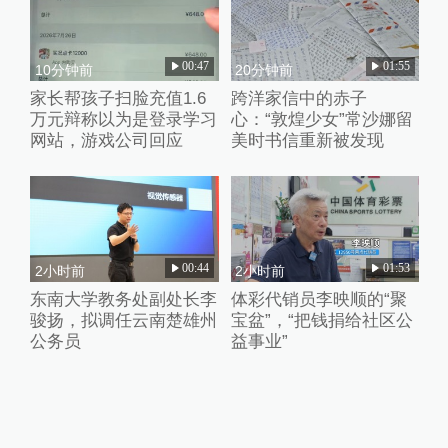
00:47
01:55
10分钟前
20分钟前
家长帮孩子扫脸充值1.6
跨洋家信中的赤子
万元辩称以为是登录学习
心：“敦煌少女”常沙娜留
网站，游戏公司回应
美时书信重新被发现
00:44
01:53
2小时前
2小时前
东南大学教务处副处长李
体彩代销员李映顺的“聚
骏扬，拟调任云南楚雄州
宝盆”，“把钱捐给社区公
公务员
益事业”