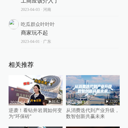
工商应该介入了
2023-04-03
∙ 河南
吃瓜群众叶叶叶
商家玩不起
2023-04-01
∙ 广东
相关推荐
01:42
12:00
2026-04-27
2026-04-16
逆袭！看钻井岩屑如何变
从消费迭代到产业升级，
为“环保砖”
数智创新共赢未来