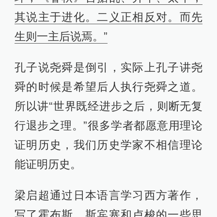
记中，梁用刚学到手的西学知识，将
康描写成无师自通的“西学”大家。
除“进化派哲学”外，梁还称“博爱派哲
学”“主乐派哲学”“社会主义派哲学”。以
上引文，梁一口气用了9个“进化”，又
用“进步”“退步”“循环”等词，可以明显
看出，这里的“进化”都是“进步”的意
思，与达尔文、赫胥黎根据生物学所
建立的“进化论”，没有太多关系。
1902年3月起，梁启超在《新民丛报》