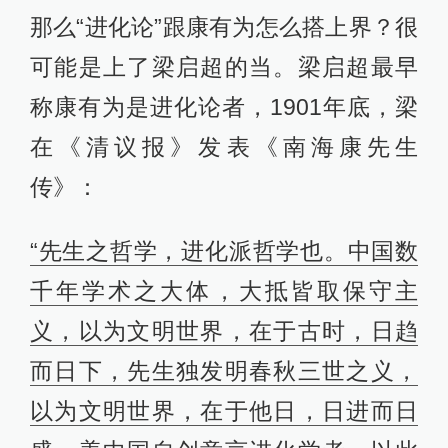
理，以为中国始开于夏禹，其所传
尧、舜文明事业，皆孔子所托以明
义，悬一至善之鹄，以为太平世之倒
影现象而已。又以为世界既经进步之
后，则断无复行退步之理。即有时为
外界别种阻力之所遏，亦不过停顿不
进耳，更无复返其初。故孟子言天下
之生久矣，一治一乱，其说主于循
环；《春秋》言据乱、升平、太平，
其说主于进化。二义正相反对。而先
生则一主后说焉。”