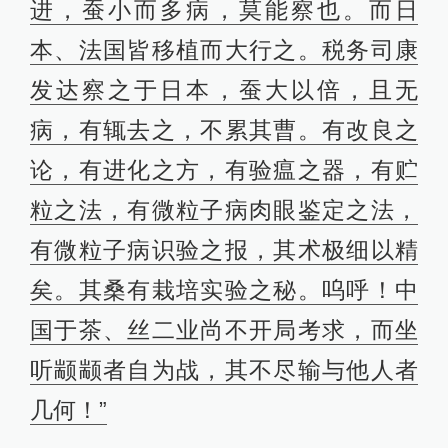
进，蚕小而多病，莫能察也。而日
本、法国皆移植而大行之。税务司康
发达察之于日本，蚕大以倍，且无
病，有辄去之，不累其曹。有改良之
论，有进化之方，有验瘟之器，有贮
粒之法，有微粒子病肉眼鉴定之法，
有微粒子病识验之报，其术极细以精
矣。其桑有栽培实验之秘。呜呼！中
国于茶、丝二业尚不开局考求，而坐
听颛颛者自为战，其不尽输与他人者
几何！”