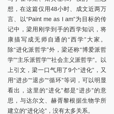
连载其著作《论中国学术思想变迁之
大势》，至12月，刊出该著最后一
篇，谈“最近世”之学术：“……南海则
对于此种观念，施根本的疗治也。三
世之义立，则以进化之理，释经世之
志，遍读群书，而无所于阂，而导人
以向后之希望，现在之义务。夫三世
之义，自何邵公以来，久暗曶焉，南
海之倡此，在达尔文主义未输入中国
以前，不可谓非一大发明也。”一方面
说进化派，一方面说达尔文主义。进
化这个词可以有很多概念，可以跟达