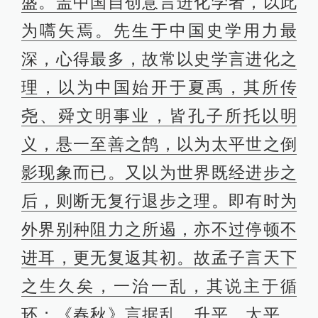
孔子说尧舜是倒引，实际上孔子讲尧
舜的时候是希望后人执行尧舜之道。
所以讲“世界既经进步之后，则断无复
行退步之理。”很多学者都愿意用理论
证明历史，我们历史学家不相信理论
能证明历史。
梁启超通过日本语言学习西方著作，
写了霍布斯、斯宾塞和卢梭的一些思
想，在这篇仅用48小时、成文近两万
言、以“Paint me as I am”为目标的传