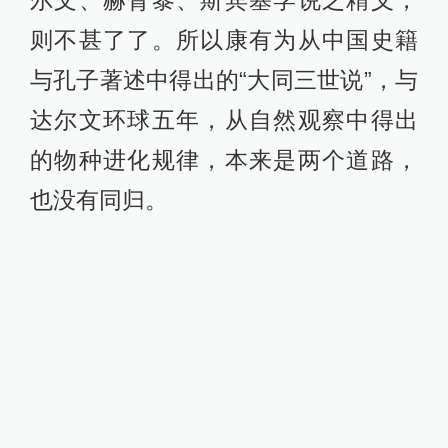
尔文、赫胥黎、斯宾塞学说之精义，
则不甚了了。所以康有为从中国史籍
与孔子著述中得出的“大同三世说”，与
达尔文环球五年，从自然观察中得出
的物种进化规律，本来是两个道路，
也没有同归。
康有为
康有为是怎么和进化论搭上界的？
那么“进化论”跟康有为怎么搭上界？很
可能是上了梁启超的当。梁启超最早