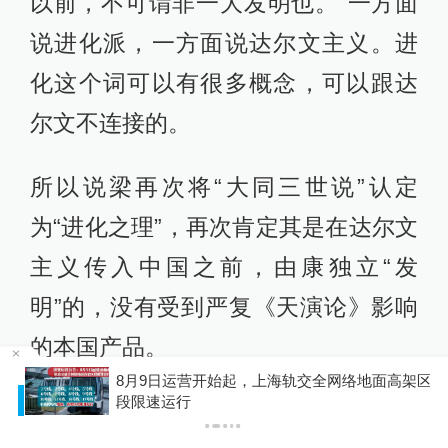
“此院生物诡状异形，不可胜录，姑举
其至异者，以资考识新理耳。入门即
见达尔文、赫胥黎石像，为之欣悦，
如见故人。赫君发天演之微言，达生
创物化之新理。哲学既昌，耶教上帝
造人之说遂坠。他日大教之倒以区区
生物之理，此破落之所关，亦至巨
哉。二生之说，在欧土为新发明，然
鄙人二十余年未读一字西书，穷推物
8月9日运营开始起，上海轨交全网络地面高架区
P
段限速运行
化，皆在天人自然之推排，而人力抗