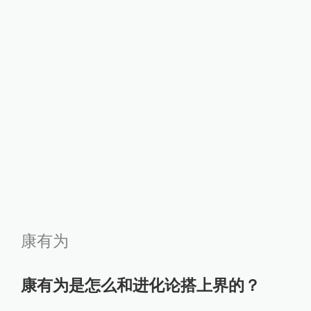
称康有为是进化论者，1901年底，梁
在《清议报》发表《南海康先生
传》：
“先生之哲学，进化派哲学也。中国数
千年学术之大体，大抵皆取保守主
义，以为文明世界，在于古时，日趋
而日下，先生独发明春秋三世之义，
以为文明世界，在于他日，日进而日
盛。盖中国自创意言进化学者，以此
为嚆矢焉。先生于中国史学用力最
深，心得最多，故常以史学言进化之