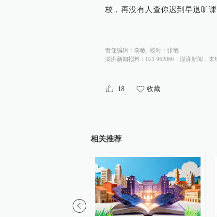
校，再没有人查你迟到早退旷课
责任编辑：
李敏
校对：
张艳
澎湃新闻报料：021-962866
澎湃新闻，未
18
收藏
相关推荐