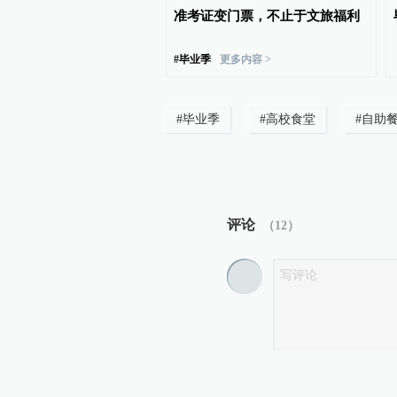
中学教师招聘笔试前13名
准考证变门票，不止于文旅福利
、后5名进体检名单？市教
报
#
毕业季
更多内容 >
#
毕业季
#
高校食堂
#
自助
评论
（
12
）