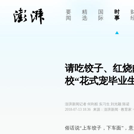
要
精
国
时
闻
选
际
事
请吃饺子、红烧
校“花式宠毕业生
澎湃新闻记者 何利权 实习生 刘光颖 陈诺
2018-07-13 18:36
来源：
澎湃新闻
∙
教育家
俗话说“上车饺子，下车面”，