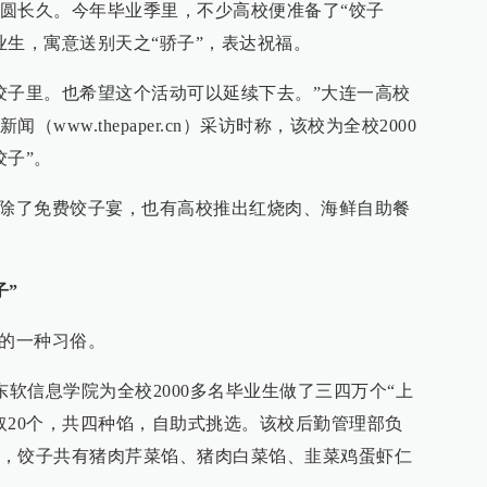
圆长久。今年毕业季里，不少高校便准备了“饺子
业生，寓意送别天之“骄子”，表达祝福。
饺子里。也希望这个活动可以延续下去。”大连一高校
www.thepaper.cn）采访时称，该校为全校2000
饺子”。
，除了免费饺子宴，也有高校推出红烧肉、海鲜自助餐
子”
有的一种习俗。
东软信息学院为全校2000多名毕业生做了三四万个“上
取20个，共四种馅，自助式挑选。该校后勤管理部负
，饺子共有猪肉芹菜馅、猪肉白菜馅、韭菜鸡蛋虾仁