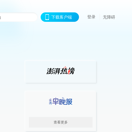
登录
下载客户端
无障碍
查看更多