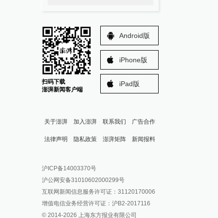
Android版
iPhone版
扫码下载
iPad版
澎湃新闻客户端
关于澎湃
加入澎湃
联系我们
广告合作
法律声明
隐私政策
澎湃矩阵
新闻报料
报料热线: 021-962866
澎湃新闻微博
沪ICP备14003370号
报料邮箱: news@thepaper.cn
澎湃新闻公众号
沪公网安备31010602000299号
澎湃新闻抖音号
互联网新闻信息服务许可证：31120170006
派生万物开放平台
增值电信业务经营许可证：沪B2-2017116
© 2014-
2026
上海东方报业有限公司
IP SHANGHAI