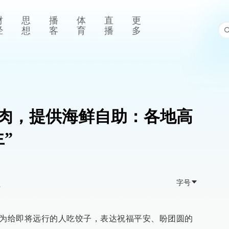
财
思
播
体
直
更
经
想
客
育
播
多
肉，提供海鲜自助：各地高
”
字号
>
意为给即将远行的人吃饺子，表达祝福平安、盼团圆的