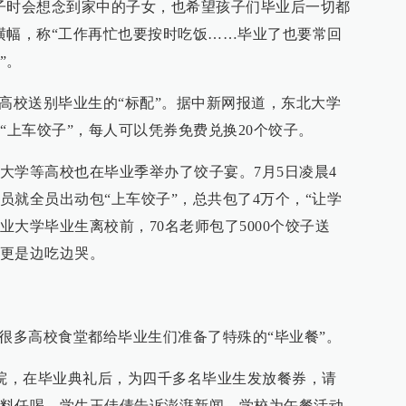
子时会想念到家中的子女，也希望孩子们毕业后一切都
横幅，称“工作再忙也要按时吃饭……毕业了也要常回
”。
方高校送别毕业生的“标配”。据中新网报道，东北大学
“上车饺子”，每人可以凭券免费兑换20个饺子。
大学等高校也在毕业季举办了饺子宴。7月5日凌晨4
员就全员出动包“上车饺子”，总共包了4万个，“让学
工业大学毕业生离校前，70名老师包了5000个饺子送
更是边吃边哭。
，很多高校食堂都给毕业生们准备了特殊的“毕业餐”。
学院，在毕业典礼后，为四千多名毕业生发放餐券，请
料任喝。学生王佳倩告诉澎湃新闻，学校为午餐活动