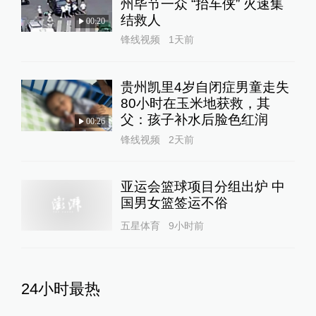
州毕节一众 “抬车侠” 火速集
结救人
00:20
锋线视频
1天前
贵州凯里4岁自闭症男童走失
80小时在玉米地获救，其
父：孩子补水后脸色红润
00:26
锋线视频
2天前
亚运会篮球项目分组出炉 中
国男女篮签运不俗
五星体育
9小时前
24小时最热