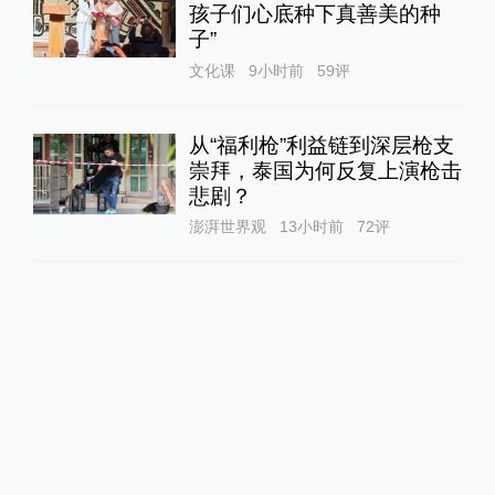
孩子们心底种下真善美的种
子”
文化课
9小时前
59
评
从“福利枪”利益链到深层枪支
崇拜，泰国为何反复上演枪击
悲剧？
澎湃世界观
13小时前
72
评