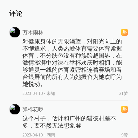
评论
万木雨林
对健康身体的无限渴望，对阳光向上的
不懈追求，人类热爱体育需要体育紧握
体育，不分肤色没有种族跨越国界，在
激情澎湃中对决在举杯欢庆时相拥，能
够通灵一线的体育紧密相连着赛场和看
台银屏前的所有人为她振奋为她欢呼为
她悦动。
2023-04-10
∙ 未知
21赞
弹棉花啰
这个村子，估计和广州的猎德村差不
多，要不然无法想象😂
2023-04-10
∙ 湖南
9赞