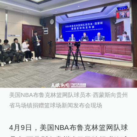
美国NBA布鲁克林篮网队球员本·西蒙斯向贵州
省马场镇捐赠篮球场新闻发布会现场
4月9日，美国NBA布鲁克林篮网队球