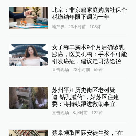
北京：非京籍家庭购房社保个
税缴纳年限下调为一年
地产界
23小时前
103
评
女子称丰胸术9个月后确诊乳
腺癌，医美机构：手术不可能
引发癌症，建议走司法途径
直击现场
23小时前
59
评
苏州平江历史街区老树疑
遭“钻孔灌药”，姑苏区住建
委：将持续跟进救助事宜
直击现场
8小时前
122
评
蔡皋领取国际安徒生奖，“在