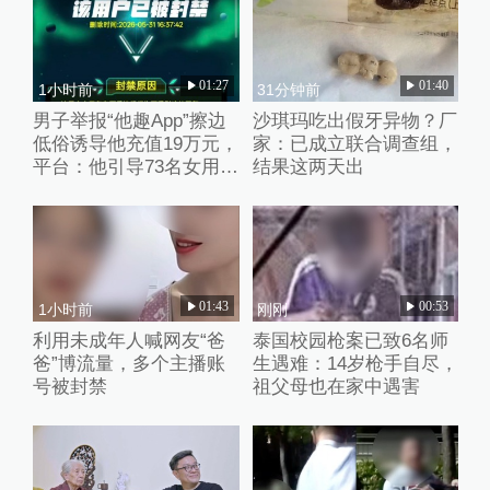
01:27
01:40
1小时前
31分钟前
男子举报“他趣App”擦边
沙琪玛吃出假牙异物？厂
低俗诱导他充值19万元，
家：已成立联合调查组，
平台：他引导73名女用户
结果这两天出
聊不雅话题
01:43
00:53
1小时前
刚刚
利用未成年人喊网友“爸
泰国校园枪案已致6名师
爸”博流量，多个主播账
生遇难：14岁枪手自尽，
号被封禁
祖父母也在家中遇害