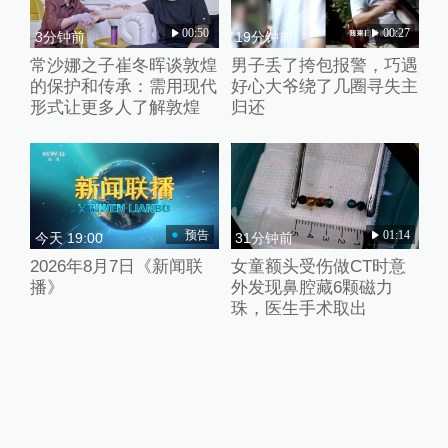
00:50
00:27
3分钟前
19分钟前
常沙娜之子崔冬晖谈敦煌
男子丢了挎包报警，巧遇
的保护和传承：需用现代
好心大爷绕了几圈寻失主
形式让更多人了解敦煌
归还
预告
01:14
今天 19:00
31分钟前
2026年8月7日《新闻联
女童额头受伤做CT时意
播》
外发现鼻腔藏6颗磁力
珠，医生手术取出