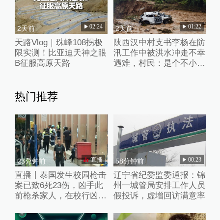
02:24
01:22
2天前
2天前
天路Vlog｜珠峰108拐极
陕西汉中村支书李杨在防
限实测！比亚迪天神之眼
汛工作中被洪水冲走不幸
B征服高原天路
遇难，村民：是个不小的
打击
热门推荐
直播
00:23
23分钟前
58分钟前
直播丨泰国发生校园枪击
辽宁省纪委监委通报：锦
案已致6死23伤，凶手此
州一城管局安排工作人员
前枪杀家人，在校行凶后
假投诉，虚增回访满意率
已自杀