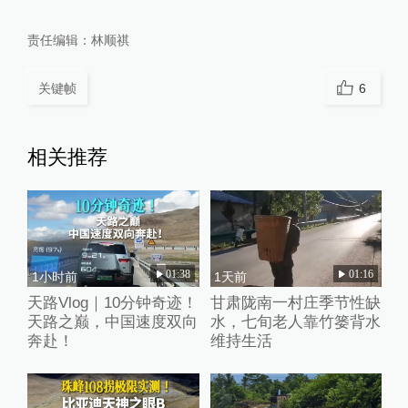
责任编辑：
林顺祺
关键帧
6
相关推荐
01:38
01:16
1小时前
1天前
天路Vlog｜10分钟奇迹！
甘肃陇南一村庄季节性缺
天路之巅，中国速度双向
水，七旬老人靠竹篓背水
奔赴！
维持生活