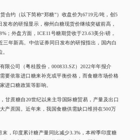
期货合约（以下简称“郑糖”）收盘价为6719元/吨，创5
0日发布的研报显示，柳州白糖现货价继续突破前高，
.8%；外盘方面，ICE11号糖期货收于23.63美分/磅，
均创近三年新高。中信证券同日发布的研报指出，国内白
位。
公司（粤桂股份，000833.SZ）2022年年报介
需要依靠进口糖来补充或平衡价格，而食糖市场价格
家进口糖政策等影响。
绍，甘蔗糖自20世纪以来主导国际糖贸易，产量及出口
大产蔗国。近年来，我国食糖供需缺口维持在500万
月末，印度累计糖产量同比减少3.3%，本榨季印度糖