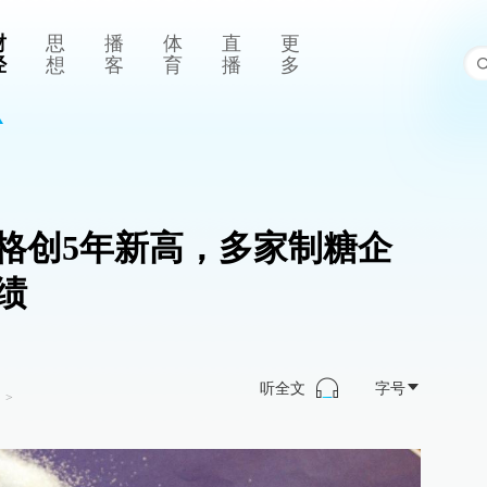
财
思
播
体
直
更
经
想
客
育
播
多
格创5年新高，多家制糖企
绩
听全文
字号
司
>