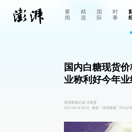
要
精
国
时
闻
选
际
事
国内白糖现货价
业称利好今年业
澎湃新闻记者 汪琦雯
2023-04-10 18:52
来源：
澎湃新闻
∙
10%公