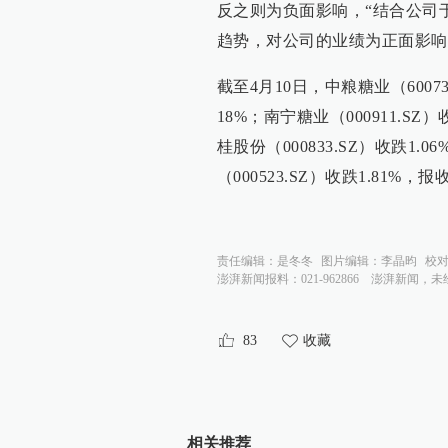
反之则为负面影响，“结合公司
趋势，对公司的业绩为正面影响
截至4月10日，中粮糖业（6007
18%；南宁糖业（000911.SZ
桂股份（000833.SZ）收跌1
（000523.SZ）收跌1.81%
责任编辑：
是冬冬
图片编辑：
李晶昀
校
澎湃新闻报料：021-962866
澎湃新闻，未
83
收藏
相关推荐