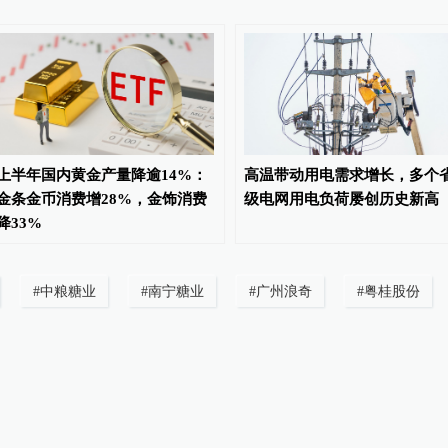
上半年国内黄金产量降逾14%：
高温带动用电需求增长，多个
金条金币消费增28%，金饰消费
级电网用电负荷屡创历史新高
降33%
#
中粮糖业
#
南宁糖业
#
广州浪奇
#
粤桂股份