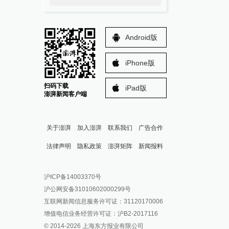
Android版
iPhone版
扫码下载
iPad版
澎湃新闻客户端
关于澎湃
加入澎湃
联系我们
广告合作
法律声明
隐私政策
澎湃矩阵
新闻报料
报料热线: 021-962866
澎湃新闻微博
沪ICP备14003370号
报料邮箱: news@thepaper.cn
澎湃新闻公众号
沪公网安备31010602000299号
澎湃新闻抖音号
互联网新闻信息服务许可证：31120170006
派生万物开放平台
增值电信业务经营许可证：沪B2-2017116
© 2014-
2026
上海东方报业有限公司
IP SHANGHAI