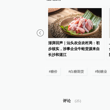
线燃油附加费今起再次下
澎湃回声｜汕头农业农村局：初
步核实，涉事企业牛蛙货源来自
长沙和湛江
#
糖价
#
白糖期货
#
制糖业
评论
（
25
）