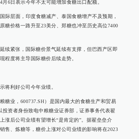
4月6日表示今年不太可能增加食糖出口配额。
，国际层面，印度食糖减产、泰国食糖增产不及预期，
糖价格一路升至23美分、郑糖也冲至历史高位7400
延续紧张，国际糖价景气延续有支撑，但巴西产区即
现程度将主导国际糖价后续走势。
示将利好公司今年业绩。
糖业，600737.SH）是国内最大的食糖生产和贸易
者以投资者身份致电中粮糖业证券部，证券事务代表翟
上涨后公司业绩有望增长“是肯定的”。据翟垒垒介
销售、炼糖等，糖价上涨对公司业绩的影响将在2023