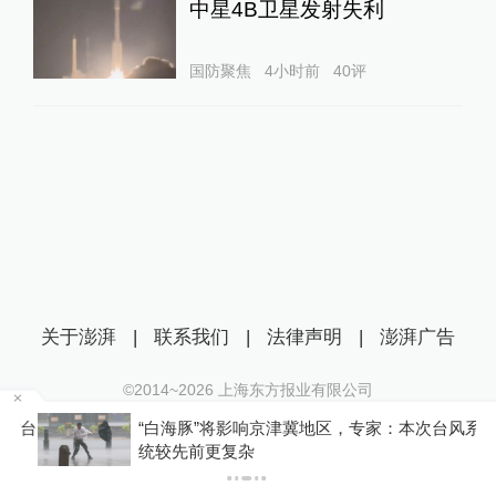
中星4B卫星发射失利
国防聚焦
4小时前
40
评
关于澎湃
|
联系我们
|
法律声明
|
澎湃广告
©2014~
2026
上海东方报业有限公司
沪ICP证：沪B2-20170116 | 沪ICP备14003370号
“台
“白海豚”将影响京津冀地区，专家：本次台风系
互联网新闻信息服务许可证：31120170006
统较先前更复杂
沪公网安备 31010602000299号