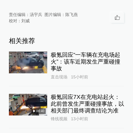
责任编辑：
汤宇兵
图片编辑：
陈飞燕
校对：
刘威
相关推荐
极氪回应“一车辆在充电场起
火”：该车近期发生严重碰撞
事故
直击现场
15小时前
极氪回应7X在充电站起火：
此前曾发生严重碰撞事故，以
相关部门最终调查结论为准
00:40
锋线视频
13小时前