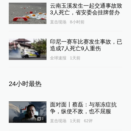
云南玉溪发生一起交通事故致
3人死亡，省安委会挂牌督办
直击现场
8小时前
印尼一赛车比赛发生事故，已
造成7人死亡9人重伤
全球速报
1天前
24小时最热
面对面丨蔡磊：与渐冻症抗
争，纵使不敌，也不屈服
1
直击现场
1天前
62
评