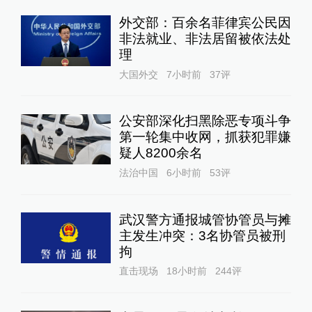
外交部：百余名菲律宾公民因
非法就业、非法居留被依法处
理
大国外交
7小时前
37
评
公安部深化扫黑除恶专项斗争
第一轮集中收网，抓获犯罪嫌
疑人8200余名
法治中国
6小时前
53
评
武汉警方通报城管协管员与摊
主发生冲突：3名协管员被刑
拘
直击现场
18小时前
244
评