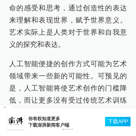
然界的艺术形式，将艺术推向一个更
为纯粹和抽象的境界。
无论是绘画、电影还是音乐，最终都
是一种“表达性的艺术”，它们的目的都
是通过形式来表达一种内在的情感和
感受。使用的工具和技法当然重要，
但其中蕴含的思想和情感更赋予艺术
独特性。海德格尔将艺术比作是大地
跟世界的斗争，是人们用生命搏斗的
管部
你有权知道更多
下载APP
所留下的痕迹，是尝试理解世界、表
下载澎湃新闻客户端