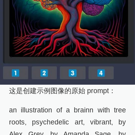
这是创建示例图像的原始 prompt：
an illustration of a brainn with tree
roots, psychedelic art, vibrant, by
Alex Grey, by Amanda Sage, by