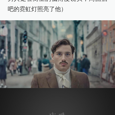
吧的霓虹灯照亮了他）