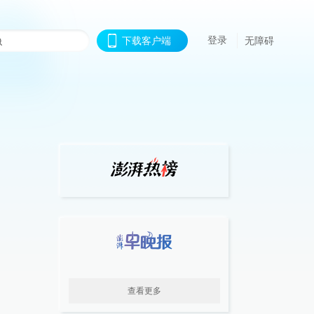
登录
下载客户端
无障碍
查看更多