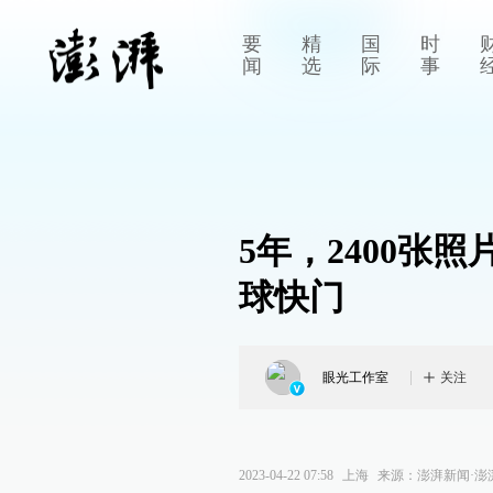
要
精
国
时
闻
选
际
事
5年，2400张
球快门
眼光工作室
关注
2023-04-22 07:58
上海
来源：
澎湃新闻·澎