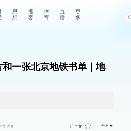
财
思
播
体
直
更
经
想
客
育
播
多
照片和一张北京地铁书单｜地
听全文
字号
湃号·湃客