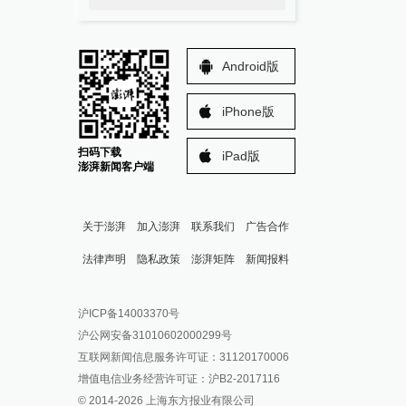
Android版
iPhone版
扫码下载
iPad版
澎湃新闻客户端
关于澎湃
加入澎湃
联系我们
广告合作
法律声明
隐私政策
澎湃矩阵
新闻报料
报料热线: 021-962866
澎湃新闻微博
沪ICP备14003370号
报料邮箱: news@thepaper.cn
澎湃新闻公众号
沪公网安备31010602000299号
澎湃新闻抖音号
互联网新闻信息服务许可证：31120170006
派生万物开放平台
增值电信业务经营许可证：沪B2-2017116
© 2014-
2026
上海东方报业有限公司
IP SHANGHAI