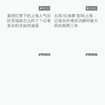
02:10
01:01
1小时前
2小时前
暴雨红警下的上海人气街
台风“白海豚”影响上海，
区安福路怎么样了？记者
记者在外滩采访瞬间被大
直击积水如何减退
风吹跑两三米
00:28
00:21
3小时前
2小时前
暴雨致上海一下沉式广场
台风“白海豚”登陆浙江，
现“瀑布”，记者实探：沙
上海中心大厦千吨阻尼器
袋封堵商户撤离
摆起来了
02:08
01:31
3小时前
5分钟前