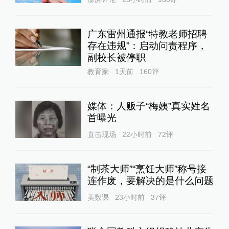
广东雷州通报“特教老师招聘
存在违规”：启动问责程序，
副校长被停职
教育家
1天前
160
评
媒体：人贩子“梅姨”真实姓名
首曝光
直击现场
22小时前
72
评
“制茶大师”“烹饪大师”称号接
连作废，要解决的是什么问题
美数课
23小时前
37
评