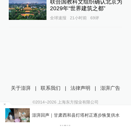
联合国教科文组织确认北京为
2029年“世界建筑之都”
全球速报
21小时前
69
评
关于澎湃
|
联系我们
|
法律声明
|
澎湃广告
©2014~
2026
上海东方报业有限公司
沪ICP证：沪B2-20170116 | 沪ICP备14003370号
澎湃回声｜甘肃西和县灯塔村正逐步恢复供水
互联网新闻信息服务许可证：31120170006
沪公网安备 31010602000299号