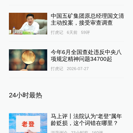
中国五矿集团原总经理国文清
主动投案，接受审查调查
打虎记
6天前
59
评
今年6月全国查处违反中央八
项规定精神问题34700起
打虎记
2026-07-27
24小时最热
马上评丨法院认为“老登”属年
龄贬损，这个词错在哪里？
澎湃评论
23小时前
160
评