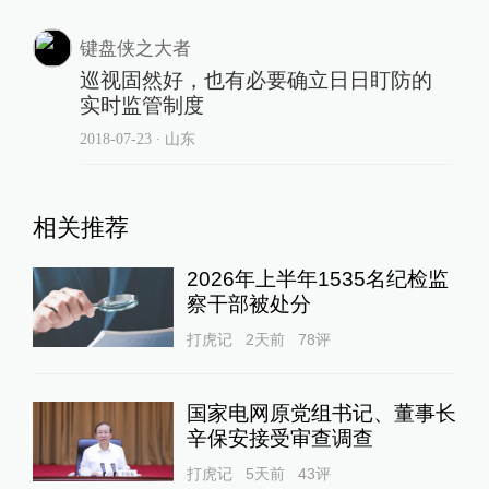
键盘侠之大者
巡视固然好，也有必要确立日日盯防的
实时监管制度
2018-07-23
∙ 山东
相关推荐
2026年上半年1535名纪检监
察干部被处分
打虎记
2天前
78
评
国家电网原党组书记、董事长
辛保安接受审查调查
打虎记
5天前
43
评