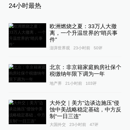
24小时最热
欧洲燃烧之夏：33万人大撤
离，一个升温世界的“哨兵事
件”
澎湃世界观
23小时前
50
评
北京：非京籍家庭购房社保个
税缴纳年限下调为一年
地产界
21小时前
103
评
大外交｜美方“边谈边施压”侵
蚀中美战略稳定基础，中方反
制“一日三连”
大国外交
23小时前
47
评