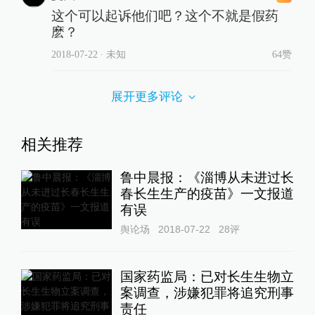
这个可以起诉他们吧？这个不就是假药
麽？
2018-07-22
∙ 未知
64赞
展开更多评论
相关推荐
鲁中晨报：《淄博从未进过长
春长生生产的疫苗》一文报道
有误
舆论场
2018-07-22
28
评
国家药监局：已对长生生物立
案调查，涉嫌犯罪将追究刑事
责任