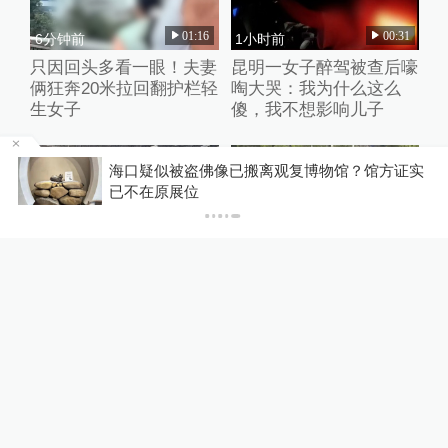
01:16
00:31
6分钟前
1小时前
只因回头多看一眼！夫妻
昆明一女子醉驾被查后嚎
俩狂奔20米拉回翻护栏轻
啕大哭：我为什么这么
生女子
傻，我不想影响儿子
方
海口疑似被盗佛像已搬离观复博物馆？馆方证实
已不在原展位
00:34
00:22
2小时前
2小时前
哈尔滨风雨中交警坚守路
轿车载伤员求助黄山交
口指挥交通，外卖小哥路
警，警车紧急开道引导车
过暖心送伞
辆穿越晚高峰车流
热门推荐