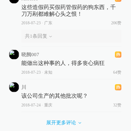
这些造假药买假药管假药的狗东西，千
刀万剐都难解心头之恨！
2018-07-23
∙ 广东
206赞
共
1
条回复
晓阙007
能做出这种事的人，得多丧心病狂
2018-07-23
∙ 未知
64赞
川
该公司生产的其他批次呢？
2018-07-24
∙ 重庆
32赞
展开更多评论