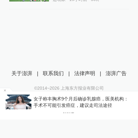
关于澎湃
|
联系我们
|
法律声明
|
澎湃广告
©2014~
2026
上海东方报业有限公司
沪ICP证：沪B2-20170116 | 沪ICP备14003370号
美机构：
你有权知道更多
互联网新闻信息服务许可证：31120170006
下载A
径
下载澎湃新闻客户端
沪公网安备 31010602000299号