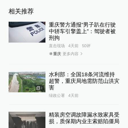
相关推荐
重庆警方通报“男子趴在行驶
中轿车引擎盖上”：驾驶者被
刑拘
直击现场
4天前
50
评
更多内容
重庆
水利部：全国18条河流维持
超警，重庆局地需防范山洪灾
害
1
绿政公署
4天前
精装房空调故障漏水致家具受
损，质保期内业主索赔陷僵局