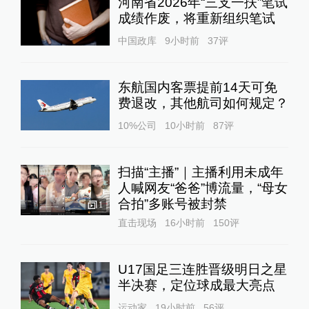
河南省2026年“三支一扶”笔试
成绩作废，将重新组织笔试
中国政库
9小时前
37
评
东航国内客票提前14天可免
费退改，其他航司如何规定？
10%公司
10小时前
87
评
扫描“主播”｜主播利用未成年
人喊网友“爸爸”博流量，“母女
合拍”多账号被封禁
1
直击现场
16小时前
150
评
U17国足三连胜晋级明日之星
半决赛，定位球成最大亮点
运动家
19小时前
56
评