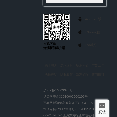
Android版
iPhone版
扫码下载
iPad版
澎湃新闻客户端
关于澎湃
加入澎湃
联系我们
广告合作
法律声明
隐私政策
澎湃矩阵
新闻报料
报料热线: 021-962866
澎湃新闻微博
沪ICP备14003370号
报料邮箱: news@thepaper.cn
澎湃新闻公众号
沪公网安备31010602000299号
澎湃新闻抖音号
互联网新闻信息服务许可证：31120170006
派生万物开放平台
增值电信业务经营许可证：沪B2-2017116
反馈
© 2014-
2026
上海东方报业有限公司
IP SHANGHAI