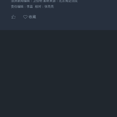
澎湃新闻编辑：卫佳明 素材来源：北京海淀法院
责任编辑：
李蕊
校对：
张亮亮
收藏