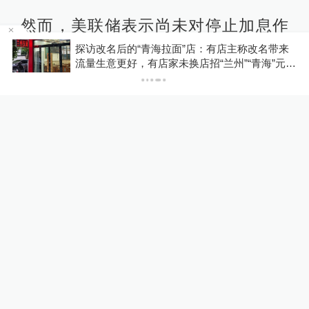
就达到调整市场利率的目的！
河南
探访改名后的“青海拉面”店：有店主称改名带来
流量生意更好，有店家未换店招“兰州”“青海”元素
并存
如今美联储之所以持续加息，是因为
美国通胀率居高不下，3月份通胀率为
5%，虽然有所下降，但还高于美联储
的目标。
但这也让美国经济蒙上阴影，美国一
季度GDP增长率为1.1%，低于去年四
季度的2.6%。
面对可能的经济衰退，市场预期美联
储会在9月份开始降息，‍‍‍‍‍‍