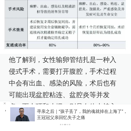
他了解到，女性输卵管结扎是一种入
侵式手术，需要打开腹腔，手术过程
中会有出血、感染的风险，术后也有
可能出现盆腔粘连、盆腔炎等并发
症。而上环和皮埋，则是在体内植入
？
寻亲之后｜“孩子丢了，我的魂就掉在上海了”，
工具和激素，而且都有一定的有效
王冠冠父亲回忆失子之痛
期，隔几年还要再做，副作用不少。