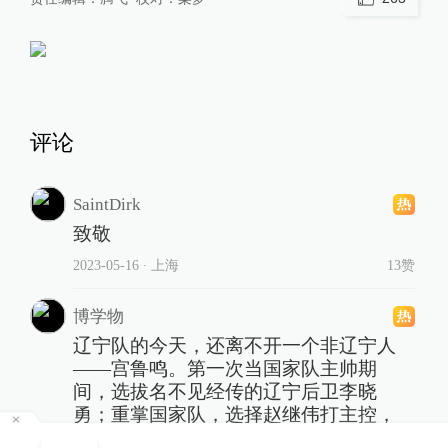
评论
SaintDirk
致敬
2023-05-16
∙ 上海
13赞
博学物
辽宁队的今天，还离不开一个非辽宁人
——宫鲁鸣。第一次当国家队主帅期
间，选拔名不见经传的辽宁后卫李晓
勇；重掌国家队，选择赵继伟打主控，
激发了他们的自信！