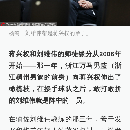
杨鸣、刘维伟都是蒋兴权的弟子。
蒋兴权和刘维伟的师徒缘分从2006年
开始——那一年，浙江万马男篮（浙
江稠州男篮的前身）向蒋兴权伸出了
橄榄枝，在接手球队之后，敢打敢拼
的刘维伟就是阵中的一员。
在辅佐刘维伟教练的那三年，善于发