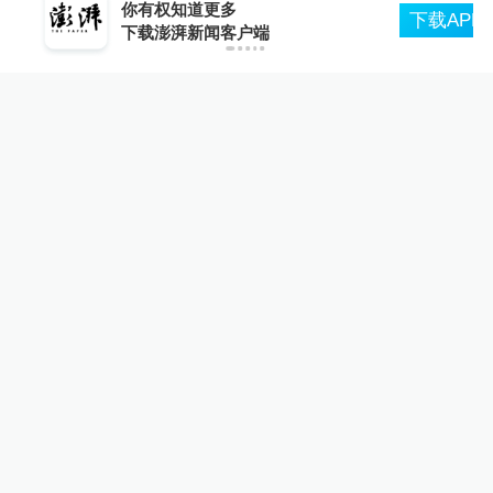
你有权知道更多
下载APP
2023-05-16
∙ 江苏
9赞
下载澎湃新闻客户端
猴赛雷
蒋老就是传奇！！
2023-05-16
∙ 上海
5赞
展开更多评论
相关推荐
“白海豚”外围环流风雨已至，
上海、浙江局地明日将有特大
暴雨
绿政公署
6小时前