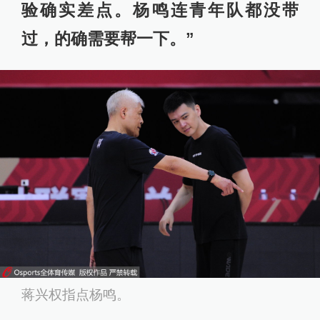
验确实差点。杨鸣连青年队都没带
过，的确需要帮一下。”
蒋兴权指点杨鸣。