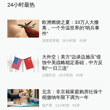
24小时最热
欧洲燃烧之夏：33万人大撤
离，一个升温世界的“哨兵事
件”
澎湃世界观
16小时前
43
评
大外交｜美方“边谈边施压”侵
蚀中美战略稳定基础，中方反
制“一日三连”
大国外交
15小时前
43
评
北京：非京籍家庭购房社保个
税缴纳年限下调为一年
地产界
13小时前
91
评