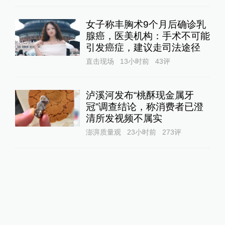
女子称丰胸术9个月后确诊乳
腺癌，医美机构：手术不可能
引发癌症，建议走司法途径
直击现场
13小时前
43
评
泸溪河发布“桃酥现金属牙
冠”调查结论，称消费者已澄
清所发视频不属实
澎湃质量观
23小时前
273
评