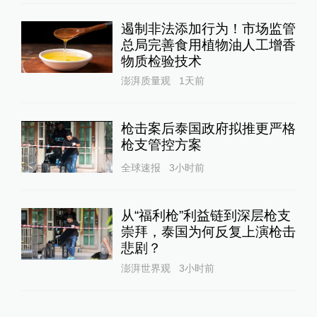
遏制非法添加行为！市场监管
总局完善食用植物油人工增香
物质检验技术
澎湃质量观
1天前
枪击案后泰国政府拟推更严格
枪支管控方案
全球速报
3小时前
从“福利枪”利益链到深层枪支
崇拜，泰国为何反复上演枪击
悲剧？
澎湃世界观
3小时前