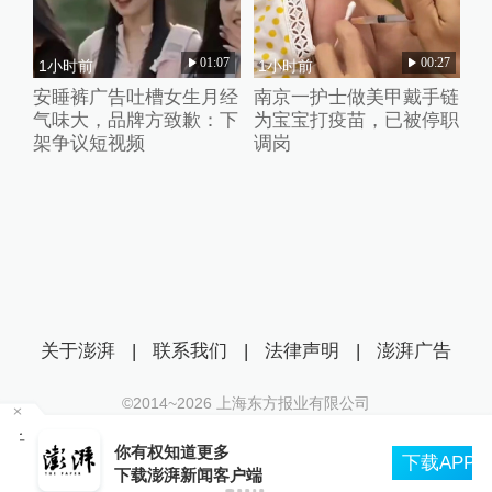
01:07
00:27
1小时前
1小时前
安睡裤广告吐槽女生月经
南京一护士做美甲戴手链
气味大，品牌方致歉：下
为宝宝打疫苗，已被停职
架争议短视频
调岗
关于澎湃
|
联系我们
|
法律声明
|
澎湃广告
©2014~
2026
上海东方报业有限公司
沪ICP证：沪B2-20170116 | 沪ICP备14003370号
千
你有权知道更多
互联网新闻信息服务许可证：31120170006
下载APP
下载澎湃新闻客户端
沪公网安备 31010602000299号