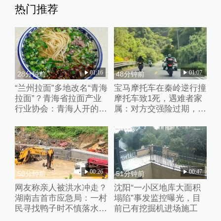
热门推荐
01:16
01:07
28分钟前
48分钟前
“兰州拉面”多地改名“青海
宝马摩托车在秦岭逆行撞
拉面”？青海省拉面产业
摩托车致1死，遇难者家
行业协会：青海人开的店
属：对方交强险过期，未
自愿报名，不用交钱
获肇事者赔偿
00:26
00:47
50分钟前
51分钟前
网友称亲人被洪水冲走？
沈阳“一小区地库大面积
湖南吉首市应急局：一村
塌陷”事发监控曝光，目
民寻找鸭子时不慎落水，
前已有挖掘机进场施工
正搜寻