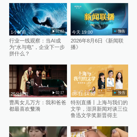
02:02
预告
1小时前
今天 19:00
行业一线观察：当AI成
2026年8月6日《新闻联
为“水与电”，企业下一步
播》
拼什么？
02:17
预告
25分钟前
08-11 14:30
曹禺女儿万方：我和爸爸
特别直播丨上海与我们的
都最喜欢蘩漪
文学，澎湃新闻对谈三位
鲁迅文学奖新晋得主