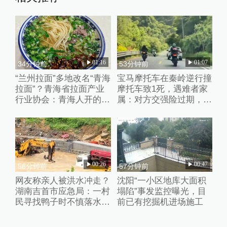
01:16
01:07
34分钟前
53分钟前
“兰州拉面”多地改名“青海
宝马摩托车在秦岭逆行撞
拉面”？青海省拉面产业
摩托车致1死，遇难者家
行业协会：青海人开的店
属：对方交强险过期，未
自愿报名，不用交钱
获肇事者赔偿
00:26
00:47
56分钟前
57分钟前
网友称亲人被洪水冲走？
沈阳“一小区地库大面积
湖南吉首市应急局：一村
塌陷”事发监控曝光，目
民寻找鸭子时不慎落水，
前已有挖掘机进场施工
正搜寻