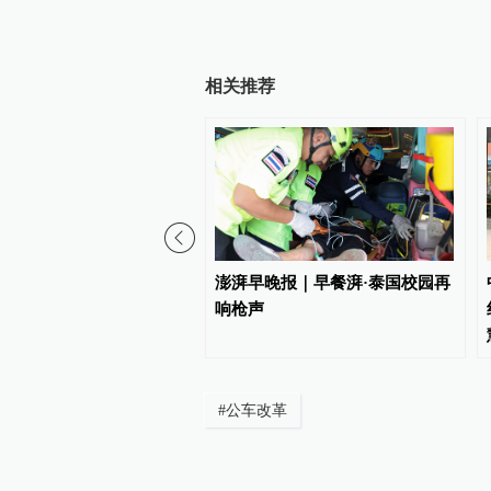
相关推荐
晚报｜晚安湃·东航率先官
澎湃早晚报｜早餐湃·泰国校园再
响枪声
#
公车改革