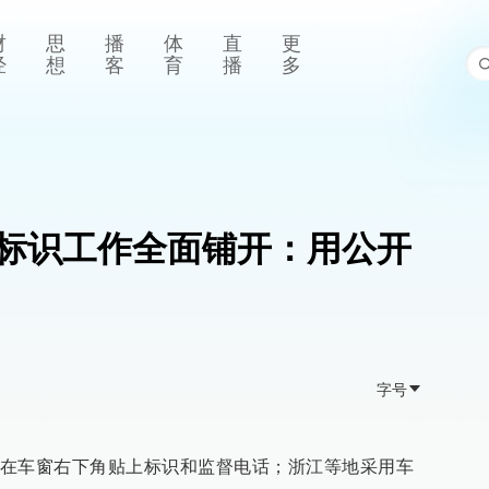
财
思
播
体
直
更
经
想
客
育
播
多
标识工作全面铺开：用公开
字号
在车窗右下角贴上标识和监督电话；浙江等地采用车