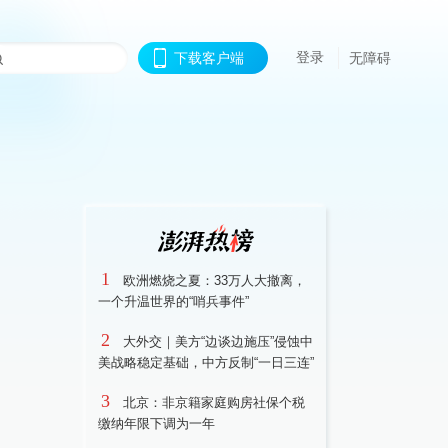
登录
下载客户端
无障碍
1
欧洲燃烧之夏：33万人大撤离，
一个升温世界的“哨兵事件”
2
大外交｜美方“边谈边施压”侵蚀中
美战略稳定基础，中方反制“一日三连”
3
北京：非京籍家庭购房社保个税
缴纳年限下调为一年