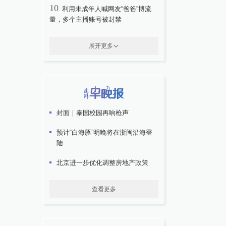
10
利用未成年人喊网友“爸爸”博流
量，多个主播账号被封禁
展开更多
封面｜泰国校园再响枪声
预计“白海豚”明晚将在浙闽沿海登
陆
北京进一步优化调整房地产政策
查看更多