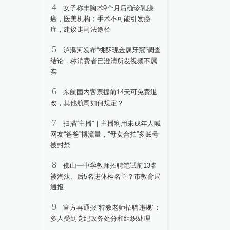
4
女子称丰胸术9个月后确诊乳腺
癌，医美机构：手术不可能引发癌
症，建议走司法途径
5
泸溪河发布“桃酥现金属牙冠”调查
结论，称消费者已澄清所发视频不属
实
6
东航国内客票提前14天可免费退
改，其他航司如何规定？
7
扫描“主播”｜主播利用未成年人喊
网友“爸爸”博流量，“母女合拍”多账号
被封禁
8
佛山一中学教师招聘笔试前13名
被淘汰、后5名进体检名单？市教育局
通报
9
官方再通报“特教老师招聘违规”：
多人受到党纪政务处分和组织处理