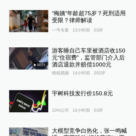
“梅姨”年龄超75岁？死刑适用
受限？律师解读
一号专案
13小时前
53
评
游客睡自己车里被酒店收150
元“住宿费”，监管部门介入后
酒店退款并赔偿1000元
00:19
锋线视频
14小时前
292
评
宇树科技发行价150.8元
10%公司
16小时前
53
评
大模型竞争白热化，张一鸣喊