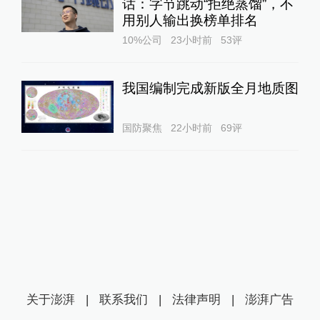
话：字节跳动“拒绝蒸馏”，不
用别人输出换榜单排名
10%公司
23小时前
53
评
我国编制完成新版全月地质图
国防聚焦
22小时前
69
评
关于澎湃
|
联系我们
|
法律声明
|
澎湃广告