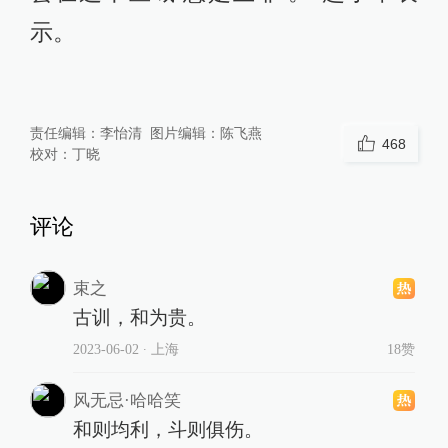
示。
责任编辑：
李怡清
图片编辑：
陈飞燕
468
校对：
丁晓
评论
束之
古训，和为贵。
2023-06-02
∙ 上海
18赞
风无忌·哈哈笑
和则均利，斗则俱伤。