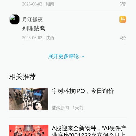
2023-06-02
∙ 湖南
5赞
月江孤夜
别理贼鹰
2023-06-02
∙ 陕西
4赞
展开更多评论
相关推荐
宇树科技IPO，今日询价
蓝鲸新闻
1天前
A股迎来全新物种，“AI硬件产
业底座”001232嘉立创今日上