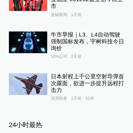
市
蓝鲸新闻
1天前
牛市早报｜L3、L4自动驾驶
强制国标发布，宇树科技今日
询价
10%公司
2天前
日本射程上千公里空射导弹首
次露面，欲进一步提升远程打
击力
澎湃防务
1天前
31
评
24小时最热