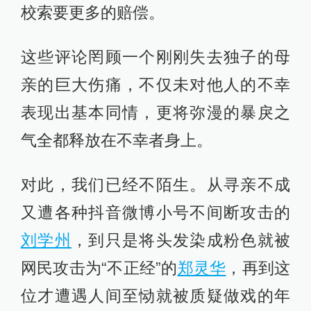
校索要更多的赔偿。
这些评论罔顾一个刚刚失去独子的母
亲的巨大伤痛，不仅未对他人的不幸
表现出基本同情，更将弥漫的暴戾之
气全都释放在不幸者身上。
对此，我们已经不陌生。从寻亲不成
又遭各种抖音微博小号不间断攻击的
刘学州
，到只是将头发染成粉色就被
网民攻击为“不正经”的
郑灵华
，再到这
位才遭遇人间至恸就被质疑做戏的年