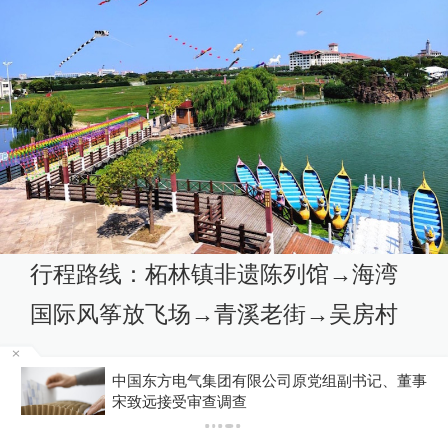
行程路线：柘林镇非遗陈列馆→海湾
国际风筝放飞场→青溪老街→吴房村
线路特色：柘林镇非遗陈列馆，柘林
0
中国东方电气集团有限公司原党组副书记、董事
宋致远接受审查调查
镇南胜村前胜路689号莲创智谷内，是