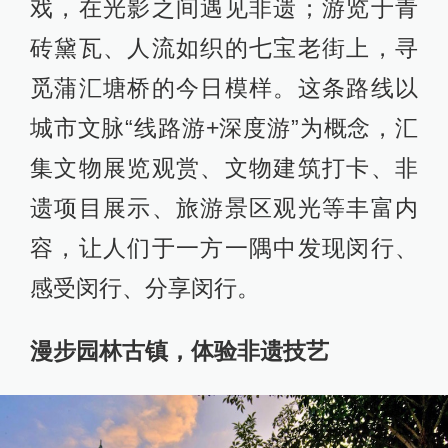
戏，在光影之间遇见非遗；游览于青
砖黛瓦、人流如织的七宝老街上，寻
觅蒲汇塘桥的今日模样。这条路线以
城市文脉“线路游+深度游”为概念，汇
集文物展览观赏、文物建筑打卡、非
遗项目展示、旅游景区观光等丰富内
容，让人们于一方一隅中发现闵行、
感受闵行、分享闵行。
漫步园林古镇，体验非遗技艺