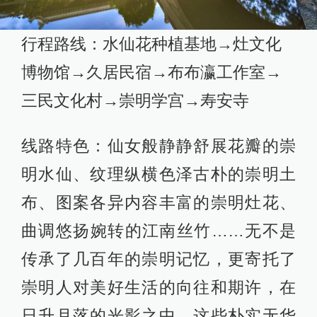
行程路线：水仙花种植基地→灶文化
博物馆→久居民宿→布布瀛工作室→
三民文化村→崇明学宫→寿安寺
线路特色：仙女般静静舒展花瓣的崇
明水仙、纹理纵横色泽古朴的崇明土
布、图案各异内容丰富的崇明灶花、
曲调悠扬婉转的江南丝竹……无不是
传承了几百年的崇明记忆，更寄托了
崇明人对美好生活的向往和期许，在
日升月落的光影之中，这些朴实无华