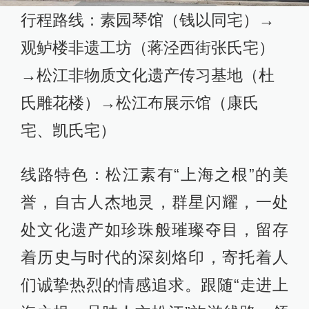
行程路线：素园琴馆（钱以同宅）→
观鲈楼非遗工坊（蒋泾西街张氏宅）
→松江非物质文化遗产传习基地（杜
氏雕花楼）→松江布展示馆（康氏
宅、凯氏宅）
线路特色：松江素有“上海之根”的美
誉，自古人杰地灵，群星闪耀，一处
处文化遗产如珍珠般璀璨夺目，留存
着历史与时代的深刻烙印，寄托着人
们诚挚热烈的情感追求。跟随“走进上