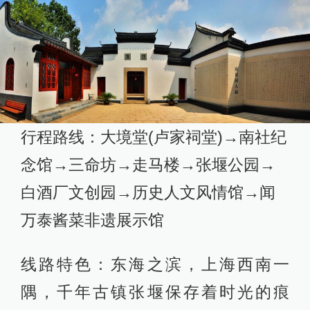
行程路线：大境堂(卢家祠堂)→南社纪
念馆→三命坊→走马楼→张堰公园→
白酒厂文创园→历史人文风情馆→闻
万泰酱菜非遗展示馆
线路特色：东海之滨，上海西南一
隅，千年古镇张堰保存着时光的痕