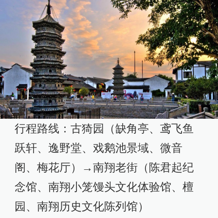
行程路线：古猗园（缺角亭、鸢飞鱼
跃轩、逸野堂、戏鹅池景域、微音
阁、梅花厅）→南翔老街（陈君起纪
念馆、南翔小笼馒头文化体验馆、檀
园、南翔历史文化陈列馆）