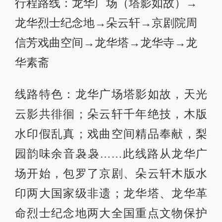
行程路线：龙华广场（塔影如故）→
龙华烈士纪念地→朵云轩→京剧院周
信芳戏曲空间→龙华塔→龙华寺→龙
华素斋
线路特色：龙华广场塔影如故，天光
云影共徘徊；朵云轩千年绝技，木版
水印假乱真；戏曲空间精品奉献，梨
园韵味余音袅袅……此线路从龙华广
场开始，包罗了京剧、朵云轩木版水
印两大国家级非遗；龙华塔、龙华革
命烈士纪念地两大全国重点文物保护