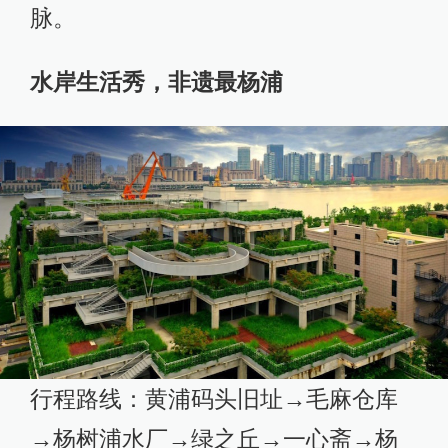
脉。
水岸生活秀，非遗最杨浦
行程路线：黄浦码头旧址→毛麻仓库
→杨树浦水厂→绿之丘→一心斋→杨